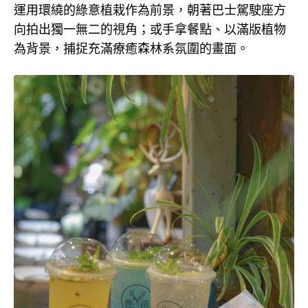
運用環繞的綠意植栽作為前景，朝著巴士駕駛座方
向拍出獨一無二的視角；或手拿餐點、以滿版植物
為背景，捕捉充滿療癒森林系氛圍的畫面。