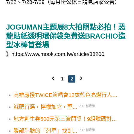
7/22、7/28-7/29（每月份公休日請見店家公告）
JOGUMAN主題展8大拍照點必拍！恐
龍貼紙透明環保袋免費送BRACHIO造
型冰棒首登場
》
https://www.mook.com.tw/article/38200
1
2
高雄應援TWICE演唱會12處藍色亮燈行人號
誌必朝聖！夜市券K-POP舞蹈前夜祭陳其邁
減肥首選，檸檬加它，堅...
PR・新素簡
接收Super Junior水舞應援提案
地方創生券500元第三波開獎！9組號碼對起
來
腹部脂肪的「剋星」找到...
PR・新素簡