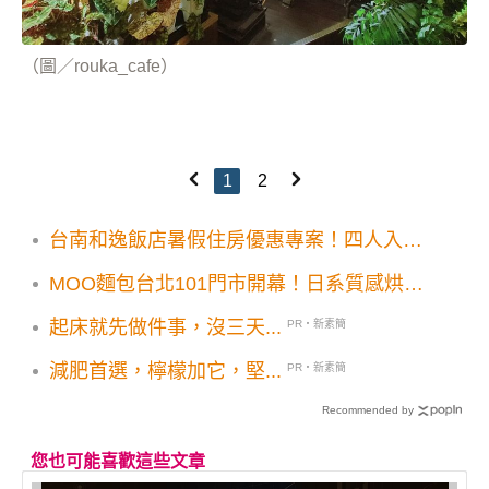
（圖／rouka_cafe）
1
2
台南和逸飯店暑假住房優惠專案！四人入住
3999元暢玩500坪親子樂園
MOO麵包台北101門市開幕！日系質感烘焙
新店打卡滿額送乳牛餅乾吐司等優惠必追
起床就先做件事，沒三天...
PR・新素簡
減肥首選，檸檬加它，堅...
PR・新素簡
Recommended by
您也可能喜歡這些文章