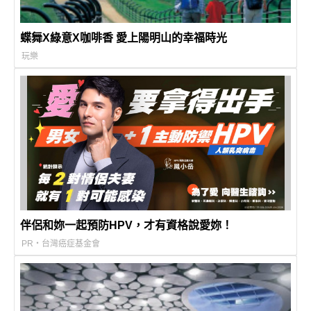
蝶舞X綠意X咖啡香 愛上陽明山的幸福時光
玩樂
伴侶和妳一起預防HPV，才有資格說愛妳！
PR・台灣癌症基金會