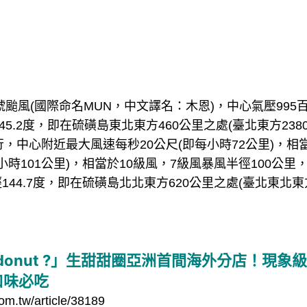
號颱風(國際命名MUN，中文譯名：木恩)，中心氣壓995
45.2度，即在硫磺島東北東方460公里之處(臺北東方23
行，中心附近最大風速每秒20公尺(即每小時72公里)，相
小時101公里)，相當於10級風，7級風暴風半徑100公里
經144.7度，即在硫磺島北北東方620公里之處(臺北東北東
 donut ?」生甜甜圈亞洲首間海外分店！現
口味必吃
om.tw/article/38189