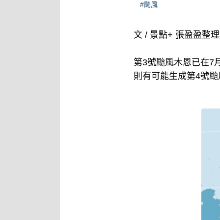
#颱風
文 / 景點+ 張盈盈整
第3號颱風木恩已在7
則有可能生成第4號