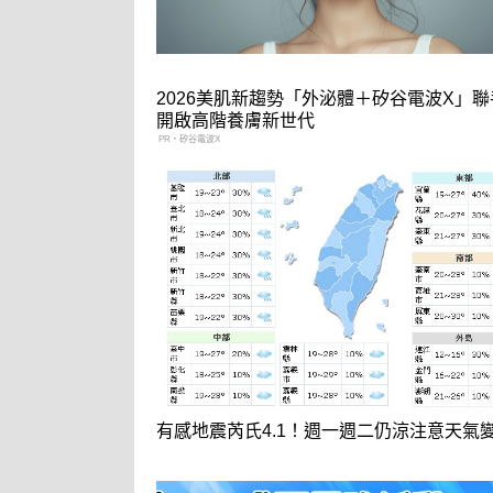
2026美肌新趨勢「外泌體＋矽谷電波X」
開啟高階養膚新世代
PR・矽谷電波X
有感地震芮氏4.1！週一週二仍涼注意天氣