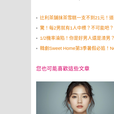
辻利茶舗抹茶雪糕一支不到21元！
驚！每2男就有1人中標？不可能吧？
1/2機率淪陷！你是好男人還是渣男
韓劇Sweet Home第3季暑假必追！Ne
您也可能喜歡這些文章