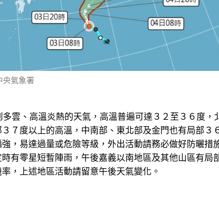
 中央氣象署
晴到多雲、高溫炎熱的天氣，高溫普遍可達３２至３６度，
部３７度以上的高溫，中南部、東北部及金門也有局部３
偏強，易達過量或危險等級，外出活動請務必做好防曬措
定時有零星短暫陣雨，午後嘉義以南地區及其他山區有局
機率，上述地區活動請留意午後天氣變化。