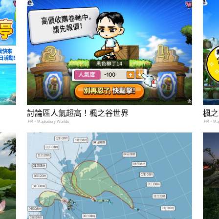
討論區人氣超高！楓之谷世界
楓之
PR・Maplestory Worlds
PR・Mapl