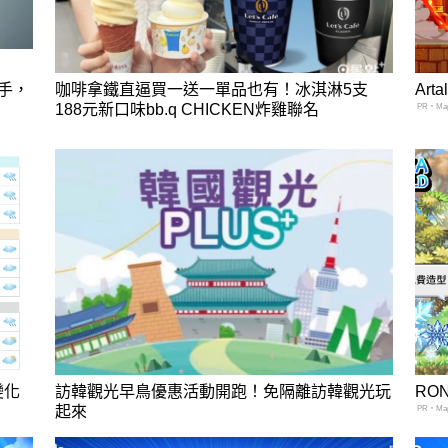
聯手，
咖啡拿鐵直逼買一送一單品也有！冰淇淋5支
Ar
188元新口味bb.q CHICKEN炸雞聯名
PR・Mapl
變化
訪韓觀光早鳥優惠活動開跑！免隔離訪韓觀光玩
RO
起來
PR・Mapl