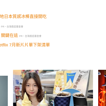
道地日本質感冰棒直接開吃
PR・台灣癌症基金會
？關鍵在這
PR・台灣癌症基金會
tflix 7月新片片單下架清單