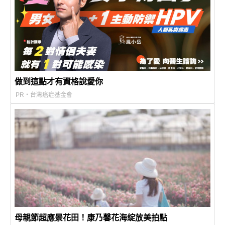
做到這點才有資格說愛你
PR・台灣癌症基金會
母親節超應景花田！康乃馨花海綻放美拍點