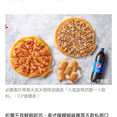
必勝客外帶買大送大限時加碼送「人氣副食四選一＋飲
料」，CP值爆表！
松露干貝鮮蝦起司、泰式檸檬椒麻豬等五款私廚口