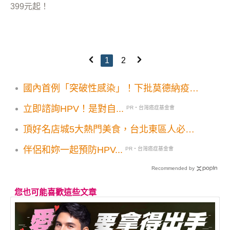
399元起！
1
2
國內首例「突破性感染」！下批莫德納疫苗
施打對象曝光
立即諮詢HPV！是對自...
PR・台灣癌症基金會
頂好名店城5大熱門美食，台北東區人必吃
名單
伴侶和妳一起預防HPV...
PR・台灣癌症基金會
Recommended by
您也可能喜歡這些文章