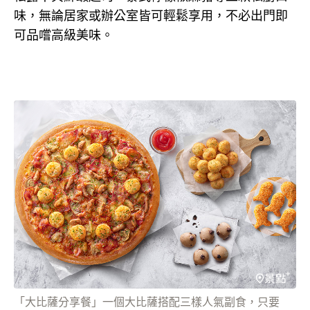
味，無論居家或辦公室皆可輕鬆享用，不必出門即
可品嚐高級美味。
「大比薩分享餐」一個大比薩搭配三樣人氣副食，只要