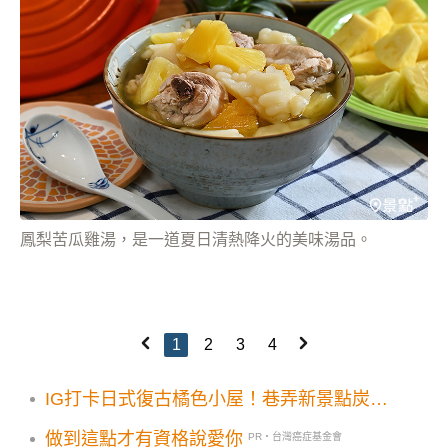
鳳梨苦瓜雞湯，是一道夏日清熱降火的美味湯品。
1
2
3
4
IG打卡日式復古橘色小屋！巷弄新景點炭火
串燒關東煮必吃
做到這點才有資格說愛你
PR・台灣癌症基金會