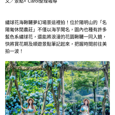
文／景點+ Carol整理報導
繡球花海鞦韆夢幻場景這裡拍！位於陽明山的「名
陽匍休閒農莊」不僅以海芋聞名，園內也種有許多
藍色系繡球花，還能將浪漫的花園鞦韆一同入鏡，
快將賞花期及順遊景點筆記起來，把握時間前往美
拍一波！