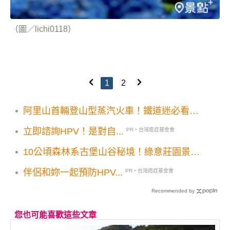
（圖／lichi0118）
1
2
阿里山首輛登山型蒸汽火車！鐵道迷必看
SL-21歸隊風華再現
立即諮詢HPV！是對自...
PR・台灣癌症基金會
10公頃森林系古堡山谷秘境！綠意莊園景觀
餐廳療癒美拍必訪
伴侶和妳一起預防HPV...
PR・台灣癌症基金會
Recommended by
您也可能喜歡這些文章