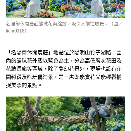
名陽匍休閒農莊繡球花海綻放，吸引人前往取景。（圖／
lichi0118）
「名陽匍休閒農莊」地點位於陽明山竹子湖路，園
內的繡球花外觀以藍色為主，分為高低層次花田及
花牆長廊等區域，除了夢幻花景外，現場也設有花
園鞦韆及熊玩偶造景，是一處既能賞花又能輕鬆捕
捉美照的景點。