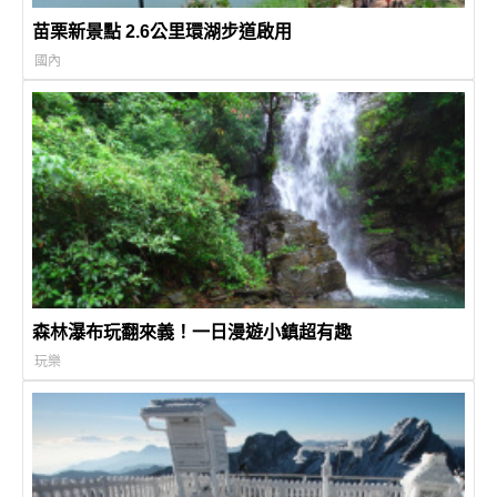
苗栗新景點 2.6公里環湖步道啟用
國內
森林瀑布玩翻來義！一日漫遊小鎮超有趣
玩樂