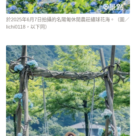
於2025年6月7日拍攝的名陽匍休閒農莊繡球花海。（圖／
lichi0118，以下同）