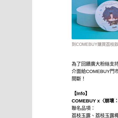
到COMEBUY購買荔
為了回饋廣大粉絲支持
介面給COMEBUY
間斷！
【Info】
COMEBUY x〈崩
聯名品項：
荔枝玉露、荔枝玉露椰