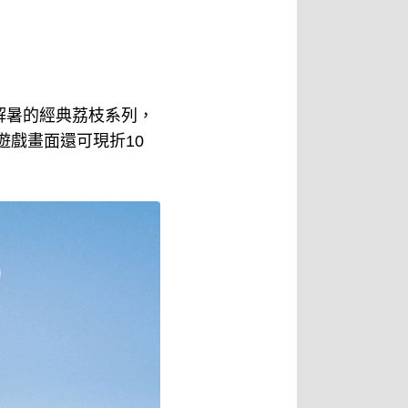
解暑的經典荔枝系列，
遊戲畫面還可現折10