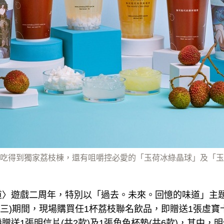
吃得到獨家荔枝棟，還有咀嚼控必愛的「玉荷冰綠晶球」及「玉
道〉遊戲二周年，特別以「過去。未來。回憶的味道」主題
6日(三)期間，現場購買任1杯荔枝聯名飲品，即贈送1張虛寶
贈送1張明信片(共2款)及1張角色杯墊(共6款)，其中，