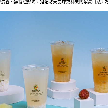
殊清香、無糖也好喝，搭配寒天晶球或椰果的紮實口感，