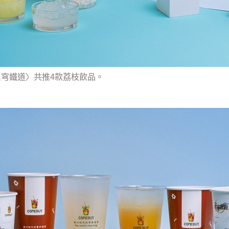
星穹鐵道〉共推4款荔枝飲品。