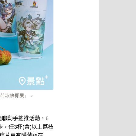
荷冰綠椰果」。
聯動手搖推活動，6
卡，任3杯(含)以上荔枝
明信片更有隱藏版在