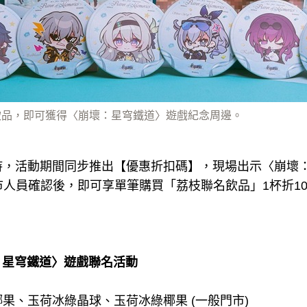
枝飲品，即可獲得〈崩壞：星穹鐵道〉遊戲紀念周邊。
，活動期間同步推出【優惠折扣碼】，現場出示〈崩壞：
門市人員確認後，即可享單筆購買「荔枝聯名飲品」1杯折1
壞：星穹鐵道〉遊戲聯名活動
果、玉荷冰綠晶球、玉荷冰綠椰果 (一般門市)