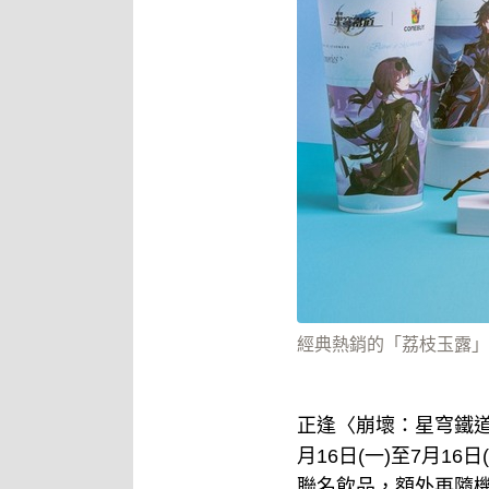
經典熱銷的「荔枝玉露」
正逢〈崩壞：星穹鐵
月16日(一)至7月1
聯名飲品，額外再隨機