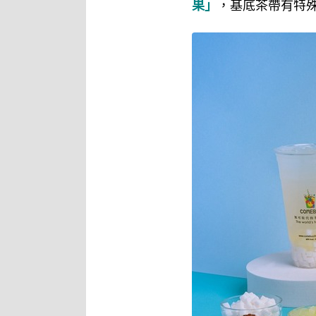
果」
，基底茶帶有特