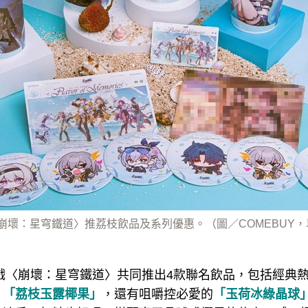
〈崩壞：星穹鐵道〉推荔枝飲品及系列優惠。（圖／COMEBUY
G遊戲〈崩壞：星穹鐵道〉共同推出4款聯名飲品，包括經典
、「荔枝玉露椰果」
，還有咀嚼控必愛的
「玉荷冰綠晶球