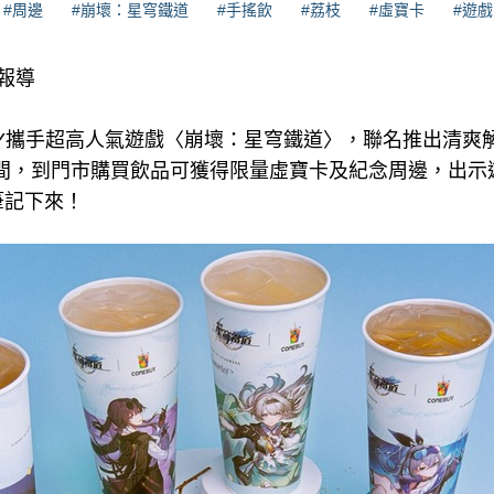
#周邊
#崩壞：星穹鐵道
#手搖飲
#荔枝
#虛寶卡
#遊戲
理報導
UY攜手超高人氣遊戲〈崩壞：星穹鐵道〉，聯名推出清爽
日期間，到門市購買飲品可獲得限量虛寶卡及紀念周邊，出示
筆記下來！