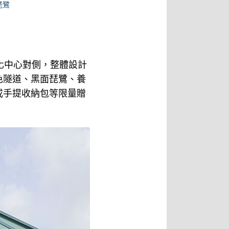
琵鷺
化中心對側，整體設計
色隧道、黑面琵鷺、養
或手提收納包等限量贈