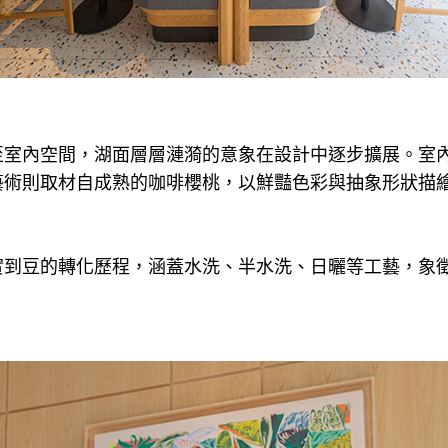
至室內空間，湖面層層漣漪的意象在設計中逐步擴展。室
藝術則取材自成熟的咖啡櫻桃，以鮮豔色彩與抽象形狀描
實到豆的轉化歷程，涵蓋水洗、半水洗、日曬等工藝，象