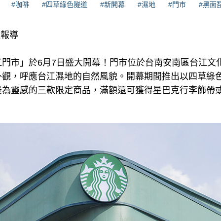
#咖啡
#四草綠色隧道
#新開幕
#濕地
#門市
#黑面
理報導
江門市」於6月7日盛大開幕！門市位於台南安南區台江文
外觀，呼應台江濕地的自然風貌。開幕期間推出以四草綠
景為靈感的三款限定商品，滿額還可獲得星巴克行李飾帶