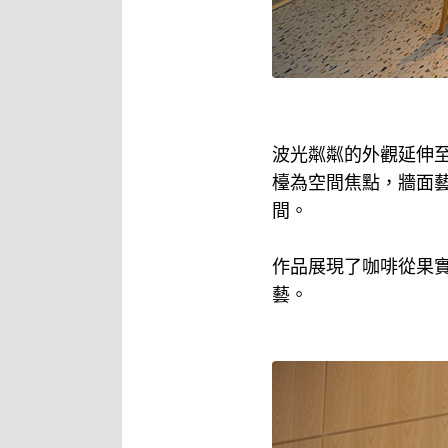
波光粼粼的外觀延伸
檯為空間焦點，牆面
間。
作品展現了咖啡從果
藝。