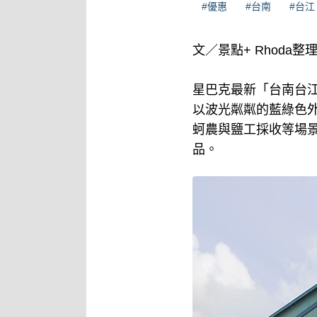
#優惠
#台南
#台江
文／景點+ Rhoda整
星巴克最新「台南台
以波光粼粼的藍綠色
蚵農與鹽工採收等場
品。