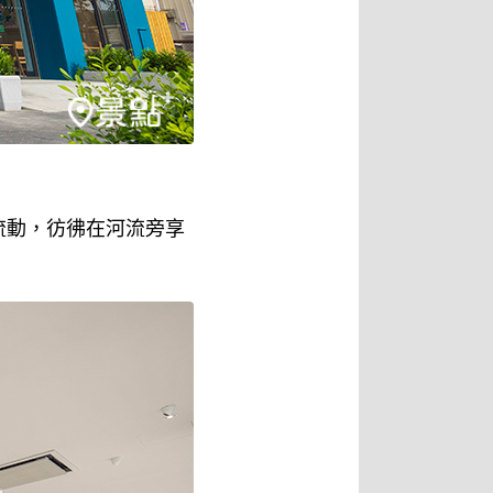
流動，彷彿在河流旁享