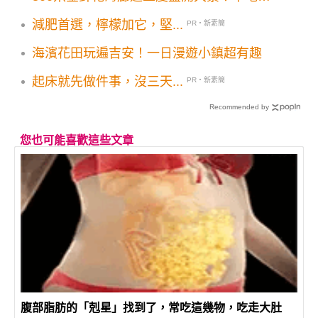
費賞花景點3大順遊地推薦
減肥首選，檸檬加它，堅...
PR・新素簡
海濱花田玩遍吉安！一日漫遊小鎮超有趣
起床就先做件事，沒三天...
PR・新素簡
Recommended by
您也可能喜歡這些文章
腹部脂肪的「剋星」找到了，常吃這幾物，吃走大肚