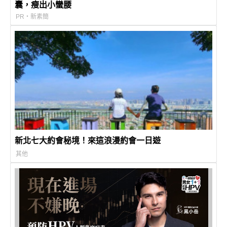
囊，瘦出小蠻腰
PR・新素簡
新北七大約會秘境！來這浪漫約會一日遊
其他