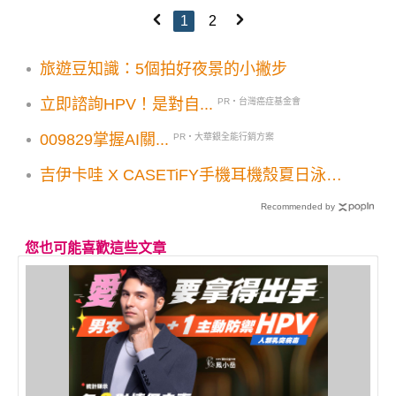
1
2
旅遊豆知識：5個拍好夜景的小撇步
立即諮詢HPV！是對自...
PR・台灣癌症基金會
009829掌握AI關...
PR・大華銀全能行銷方案
吉伊卡哇 X CASETiFY手機耳機殼夏日泳池
派對！小八貓兔兔泳圈造型支架免費送！
Recommended by
您也可能喜歡這些文章