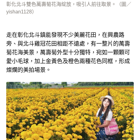
彰化北斗雙色萬壽菊花海綻放，吸引人前往取景。（圖／
yishan1128）
走在彰化北斗鎮能發現不少美麗花田，在興農路
旁、與北斗雞冠花田相距不遠處，有一整片的萬壽
菊花海美景，萬壽菊外型十分獨特，宛如一顆顆可
愛小毛球，加上金黃色及橙色兩種花色同框，形成
燦爛的美拍場景。