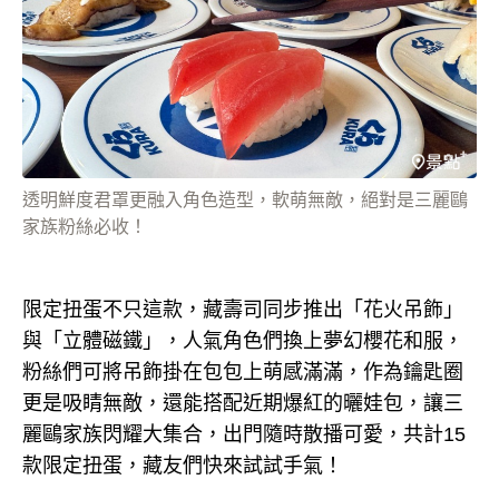
透明鮮度君罩更融入角色造型，軟萌無敵，絕對是三麗鷗
家族粉絲必收！
限定扭蛋不只這款，藏壽司同步推出「花火吊飾」
與「立體磁鐵」，人氣角色們換上夢幻櫻花和服，
粉絲們可將吊飾掛在包包上萌感滿滿，作為鑰匙圈
更是吸睛無敵，還能搭配近期爆紅的曬娃包，讓三
麗鷗家族閃耀大集合，出門隨時散播可愛，共計15
款限定扭蛋，藏友們快來試試手氣！