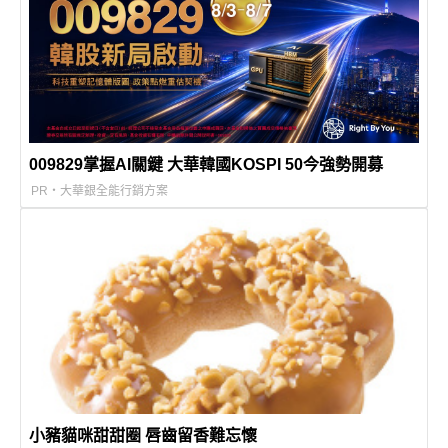
009829掌握AI關鍵 大華韓國KOSPI 50今強勢開募
PR・大華銀全能行銷方案
小豬貓咪甜甜圈 唇齒留香難忘懷