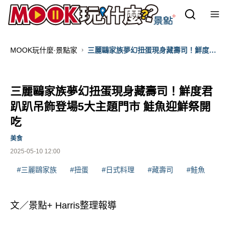
MOOK玩什麼‧景點家
三麗鷗家族夢幻扭蛋現身藏壽司！鮮度君
趴趴吊飾登場5大主題門市 鮭魚迎鮮祭開
吃
三麗鷗家族夢幻扭蛋現身藏壽司！鮮度君
趴趴吊飾登場5大主題門市 鮭魚迎鮮祭開
吃
美食
2025-05-10 12:00
#三麗鷗家族
#扭蛋
#日式料理
#藏壽司
#鮭魚
文／景點+ Harris整理報導