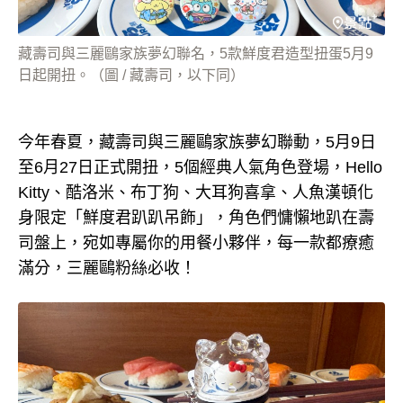
藏壽司與三麗鷗家族夢幻聯名，5款鮮度君造型扭蛋5月9
日起開扭。（圖 / 藏壽司，以下同）
今年春夏，藏壽司與三麗鷗家族夢幻聯動，5月9日
至6月27日正式開扭，5個經典人氣角色登場，Hello
Kitty、酷洛米、布丁狗、大耳狗喜拿、人魚漢頓化
身限定「鮮度君趴趴吊飾」，角色們慵懶地趴在壽
司盤上，宛如專屬你的用餐小夥伴，每一款都療癒
滿分，三麗鷗粉絲必收！