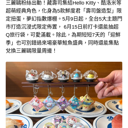
三麗鷗粉絲出動！藏壽司集結Hello Kitty、酷洛米等
超萌經典角色，化身為5款鮮度君「壽司盤造型」限
定扭蛋，夢幻指數爆棚。5月9日起，全台5大主題門
市打造沉浸式限定佈置， 6月15日前打卡還能抽超
Q旅行袋，可愛滿載。除此，為期短短7天的「迎鮮
季」也可別錯過來場豪華鮭魚盛典，同時還能集點
兌換三麗鷗限量周邊！