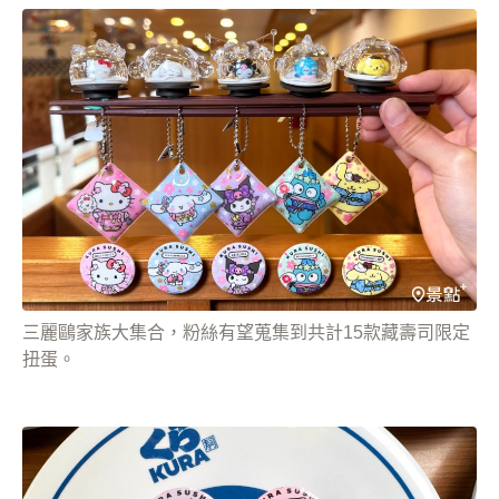
三麗鷗家族大集合，粉絲有望蒐集到共計15款藏壽司限定
扭蛋。