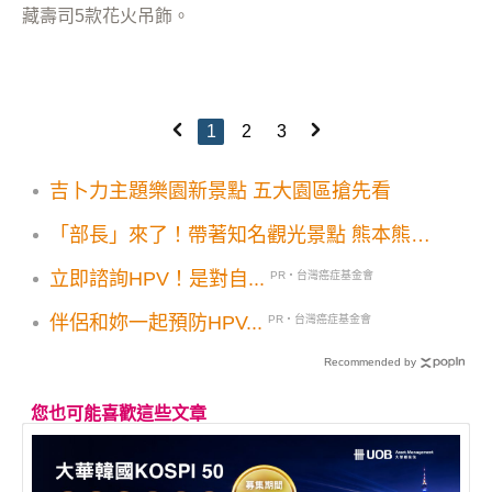
藏壽司5款花火吊飾。
1
2
3
吉卜力主題樂園新景點 五大園區搶先看
「部長」來了！帶著知名觀光景點 熊本熊登
上高雄輕軌列車
立即諮詢HPV！是對自...
PR・台灣癌症基金會
伴侶和妳一起預防HPV...
PR・台灣癌症基金會
Recommended by
您也可能喜歡這些文章