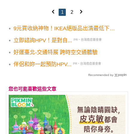
1
2
9元買收納神物！IKEA絕版品出清最低下殺
2折起
立即諮詢HPV！是對自...
PR・台灣癌症基金會
好運臺北-交通特展 跨時空交通體驗
伴侶和妳一起預防HPV...
PR・台灣癌症基金會
Recommended by
您也可能喜歡這些文章