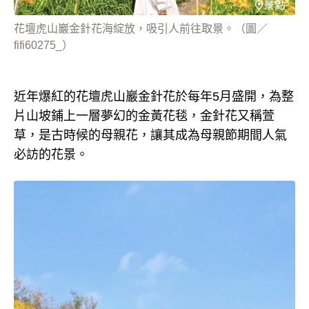
花壇虎山巖金針花海綻放，吸引人前往取景。（圖／
fifi60275_）
近年爆紅的花壇虎山巖金針花於每年5月盛開，為整
片山坡鋪上一層夢幻的金黃花毯，金針花又稱萱
草，是古時候的母親花，讓其成為母親節期間人氣
必訪的花景。