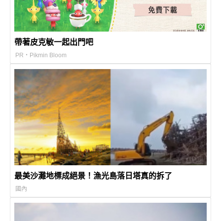
帶著皮克敏一起出門吧
PR・Pikmin Bloom
最美沙灘地標成絕景！漁光島落日塔真的拆了
國內