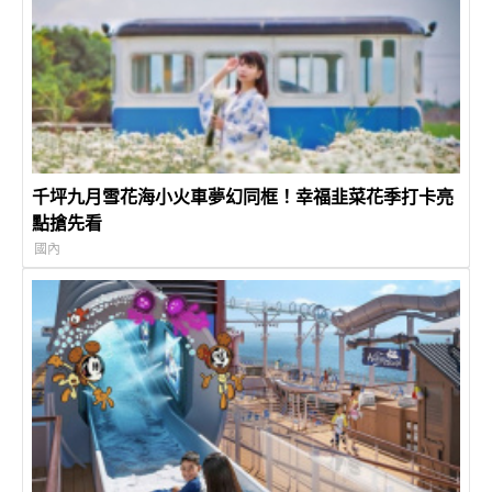
千坪九月雪花海小火車夢幻同框！幸福韭菜花季打卡亮
點搶先看
國內