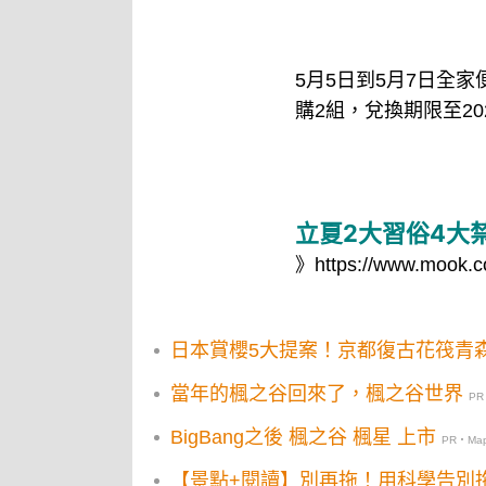
5月5日到5月7日全
購2組，兌換期限至20
立夏2大習俗4大
》
https://www.mook.c
日本賞櫻5大提案！京都復古花筏青
當年的楓之谷回來了，楓之谷世界
PR
BigBang之後 楓之谷 楓星 上市
PR・Mapl
【景點+閱讀】別再拖！用科學告別