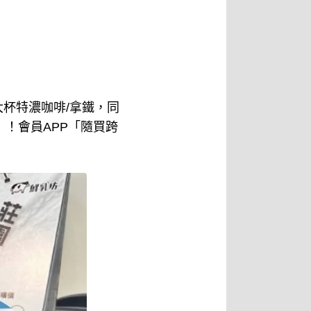
、大杯特濃咖啡/拿鐵，同
！會員APP「隨買跨