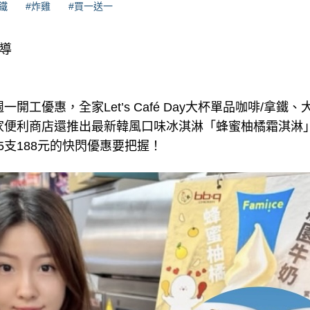
鐵
#炸雞
#買一送一
報導
一開工優惠，全家Let’s Café Day大杯單品咖啡/拿鐵
家便利商店還推出最新韓風口味冰淇淋「蜂蜜柚橘霜淇淋」
5支188元的快閃優惠要把握！