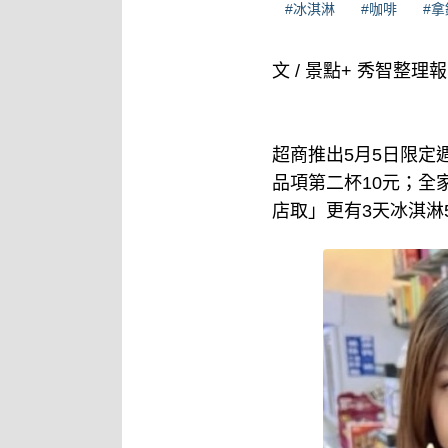
#冰淇淋
#咖啡
#拿
文 / 景點+ 秀智整理
超商推出5月5日限定週
品項第二杯10元；全
店取」更有3天冰淇淋