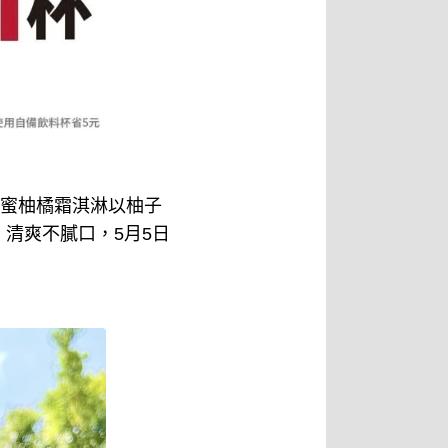
味，蜂蜜柚橘霜淇淋以柚子
清爽不膩口，5月5日