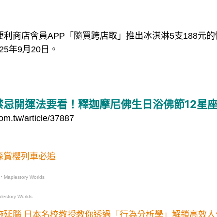
家便利商店會員APP「隨買跨店取」推出冰淇淋5支188元
25年9月20日。
禁忌開運法要看！釋迦摩尼佛生日浴佛節12星
om.tw/article/37887
森賞櫻列車必追
・Maplestory Worlds
estory Worlds
拖延腦 日本名校教授教你透過「行為分析學」解鎖高效人