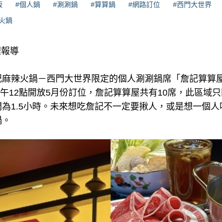
飯
#個人鍋
#涮涮鍋
#算算鍋
#網路訂位
#西門大世界
火鍋
理報導
麻辣火鍋－西門大世界限定的個人涮涮鍋席「詹記算算屋」
)中午12點開放5月份訂位，詹記算算屋共有10席，此區域
為1.5小時。未來想吃詹記不一定要揪人，或是想一個
鍋。