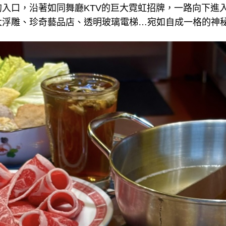
入口，沿著如同舞廳KTV的巨大霓虹招牌，一路向下進入
大浮雕、珍奇藝品店、透明玻璃電梯…宛如自成一格的神