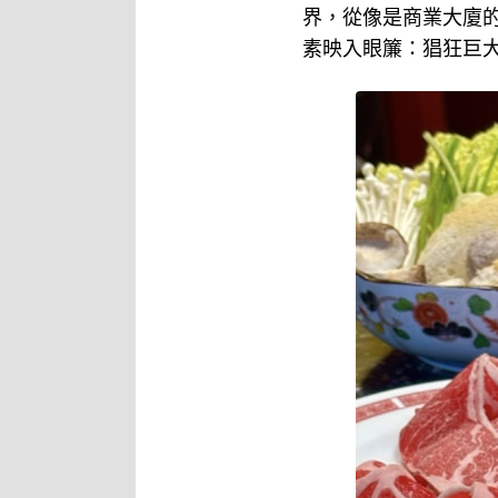
界，從像是商業大廈的
素映入眼簾：猖狂巨