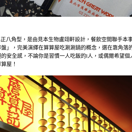
為正八角型，是由見本生物盧翊軒設計，餐飲空間聯手本
算盤」，完美演繹在算算屋吃涮涮鍋的概念，選在靠角落
絕的安全感，不論你是習慣一人吃飯的I人，或偶爾希望個
算算屋！