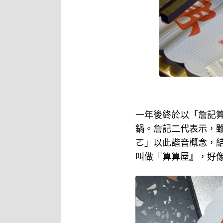
一年後終於以「詹記算
鍋。詹記二代表示，雖
ㄛ」以此諧音概念，結
叫做『算算屋』，好