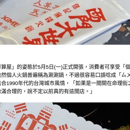
算屋」的姿態於5月5日(一)正式開張，消費者可享受「
然個人火鍋普遍稱為涮涮鍋，不過很容易口誤唸成「ㄙㄨㄢˋ,
合1990年代的台灣城市風情，「如果是一間開在命理街
像滿合理的，說不定以前真的有這間店。」