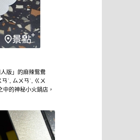
個人版」的麻辣鴛鴦
 ㄙㄨㄢˋ, ㄍㄨ
之中的神秘小火鍋店，