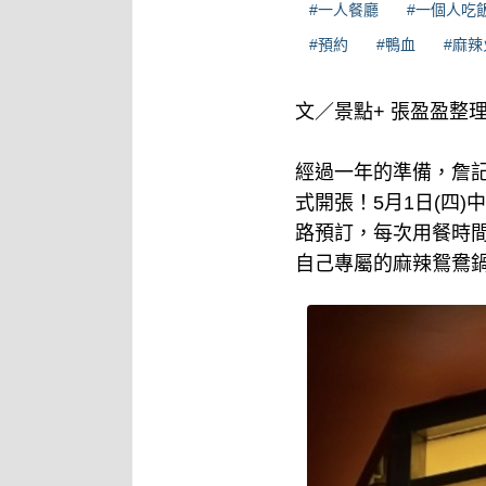
#一人餐廳
#一個人吃
#預約
#鴨血
#麻辣
文／景點+ 張盈盈整
經過一年的準備，詹記
式開張！5月1日(四
路預訂，每次用餐時間
自己專屬的麻辣鴛鴦