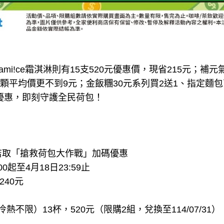
mi!ce霜淇淋則有15支520元優惠價，現省215元；補
單顆平均價更不到9元；金飯糰30元系列買2送1、指定麵包商品
元優惠，即刻守護全民荷包！
店取「搶救荷包大作戰」加碼優惠
0起至4月18日23:59止
,240元
冷熱不限）13杯，520元（限購2組，兌換至114/07/31）