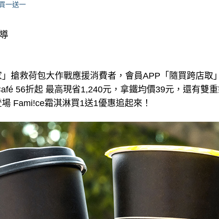
#買一送一
報導
」搶救荷包大作戰應援消費者，會員APP「隨買跨店取
s Café 56折起 最高現省1,240元，拿鐵均價39元，還有
 Fami!ce霜淇淋買1送1優惠追起來！