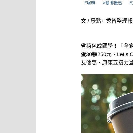
#咖啡
#咖啡優惠
文 / 景點+ 秀智整理
省荷包成顯學！「全家
蛋30顆250元、Let’
友優惠、康康五接力登場