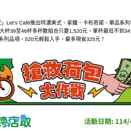
Let’s Café推出特濃美式、拿鐵、卡布奇諾、單品系
大杯39至46杯多杯數組合只要1,520元，單杯最低不到3
至65元系列品項，520元輕鬆入手，最多現省325元！