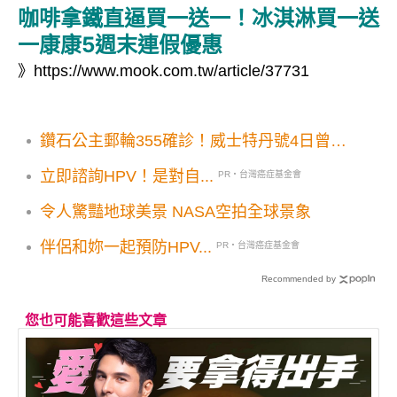
咖啡拿鐵直逼買一送一！冰淇淋買一送
一康康5週末連假優惠
》
https://www.mook.com.tw/article/37731
鑽石公主郵輪355確診！威士特丹號4日曾停
靠高雄港
立即諮詢HPV！是對自...
PR・台灣癌症基金會
令人驚豔地球美景 NASA空拍全球景象
伴侶和妳一起預防HPV...
PR・台灣癌症基金會
Recommended by
您也可能喜歡這些文章