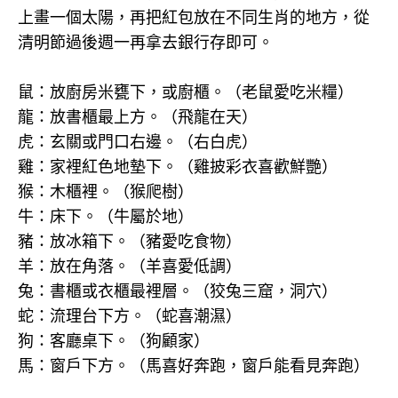
上畫一個太陽，再把紅包放在不同生肖的地方，從
清明節過後週一再拿去銀行存即可。
鼠：放廚房米甕下，或廚櫃。（老鼠愛吃米糧）
龍：放書櫃最上方。（飛龍在天）
虎：玄關或門口右邊。（右白虎）
雞：家裡紅色地墊下。（雞披彩衣喜歡鮮艷）
猴：木櫃裡。（猴爬樹）
牛：床下。（牛屬於地）
豬：放冰箱下。（豬愛吃食物）
羊：放在角落。（羊喜愛低調）
兔：書櫃或衣櫃最裡層。（狡兔三窟，洞穴）
蛇：流理台下方。（蛇喜潮濕）
狗：客廳桌下。（狗顧家）
馬：窗戶下方。（馬喜好奔跑，窗戶能看見奔跑）