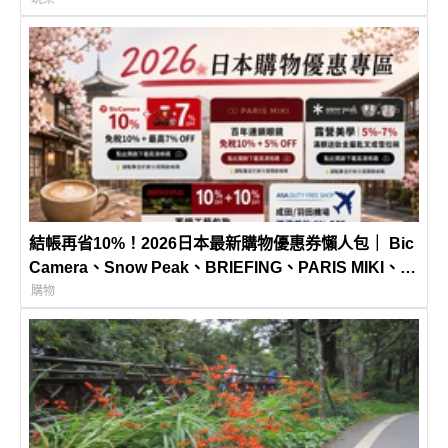
結帳再省10%！2026日本最新購物優惠券懶人包｜ Bic
Camera、Snow Peak、BRIEFING、PARIS MIKI、
ANA免稅店！不用到處找、不怕遺漏，一次完整收錄！
購物