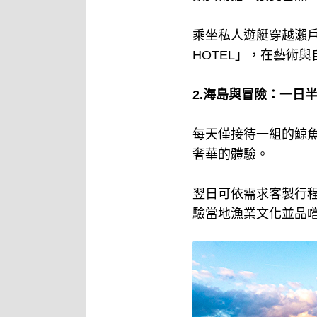
乘坐私人遊艇穿越瀨
HOTEL」，在藝術
2.海島與冒險：一日
每天僅接待一組的鯨
奢華的體驗。
翌日可依需求客製行
驗當地漁業文化並品