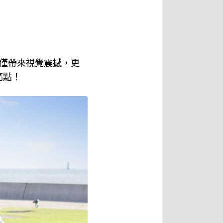
不僅帶來視覺震撼，更
亮點！