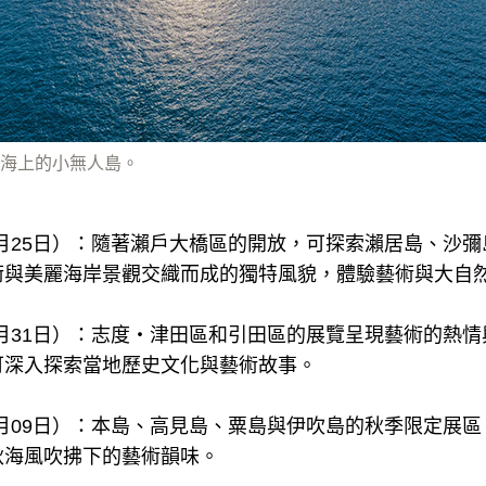
海上的小無人島。
05月25日）：隨著瀨戶大橋區的開放，可探索瀨居島、沙
術與美麗海岸景觀交織而成的獨特風貌，體驗藝術與大自
08月31日）：志度・津田區和引田區的展覽呈現藝術的熱
可深入探索當地歷史文化與藝術故事。
11月09日）：本島、高見島、粟島與伊吹島的秋季限定展
秋海風吹拂下的藝術韻味。