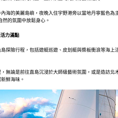
戶內海的美麗島嶼，夜晚入住宇野港旁以當地丹寧藍色為主
與自然的氛圍中放鬆身心。
半活力滿點
魚島探險行程，包括遊艇巡遊、皮划艇與槳板衝浪等海上
程，無論是前往直島沉浸於大師級藝術氛圍，或是造訪北
嚐新鮮海味。