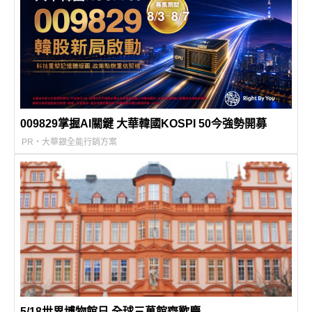
009829掌握AI關鍵 大華韓國KOSPI 50今強勢開募
PR・大華銀全能行銷方案
5/18世界博物館日 全球三萬館齊歡慶