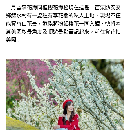
二月雪李花海同框櫻花海秘境在這裡！苗栗縣泰安
鄉錦水村有一處種有李花樹的私人土地，現場不僅
能賞雪白花景，還能將粉紅櫻花一同入鏡，快將本
篇美圖取景角度及順遊景點筆記起來，前往賞花拍
美照！