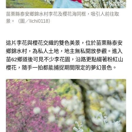
苗栗縣泰安鄉錦水村李花及櫻花海同框，吸引人前往取
景。（圖／lichi0118）
這片李花與櫻花交織的雙色美景，位於苗栗縣泰安
鄉錦水村，為私人土地，地主無私開放參觀。進入
苗62鄉道後可見不少李花園，沿路更點綴著粉紅山
櫻花，隨手一拍都能捕捉期間限定的夢幻景色。