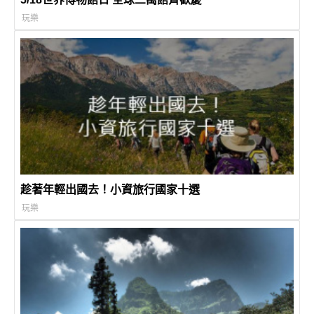
玩樂
趁著年輕出國去！小資旅行國家十選
玩樂