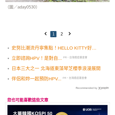
（圖／aday0530）
1
2
史努比潮流丹寧集點！HELLO KITTY好想
兔等8大IP開運商品
立即諮詢HPV！是對自...
PR・台灣癌症基金會
日本三大之一 北海道東藻琴芝櫻季浪漫展開
伴侶和妳一起預防HPV...
PR・台灣癌症基金會
Recommended by
您也可能喜歡這些文章