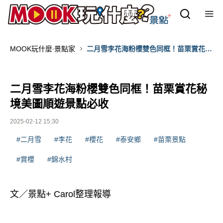
MOOK玩什麼‧景點家
二月雪李花海粉櫻雙色同框！苗栗賞花秘
境美圖順遊景點必收
二月雪李花海粉櫻雙色同框！苗栗賞花秘
境美圖順遊景點必收
2025-02-12 15:30
#二月雪
#李花
#櫻花
#泰安鄉
#苗栗景點
#賞櫻
#錦水村
文／景點+ Carol整理報導