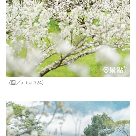
（圖／a_tsai324）