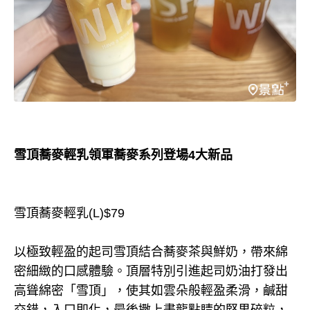
雪頂蕎麥輕乳領軍蕎麥系列登場4大新品
雪頂蕎麥輕乳(L)$79
以極致輕盈的起司雪頂結合蕎麥茶與鮮奶，帶來綿
密細緻的口感體驗。頂層特別引進起司奶油打發出
高聳綿密「雪頂」，使其如雲朵般輕盈柔滑，鹹甜
交錯，入口即化，最後撒上畫龍點睛的堅果碎粒，