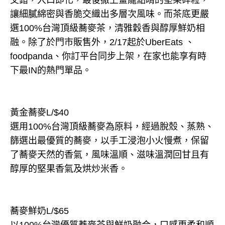
讓細膩綿密與香脆交織出多層次風味。而茶底更嚴
選100%台灣頂級蕎麥茶，清雅穀香與醇厚鮮奶相
融。除了於門市販售外，2/17起於UberEats 、
foodpanda、你訂平台同步上架，在家也能享有時
下最IN的熱門單品。
黃金蕎麥L/$40
選用100%台灣頂級蕎麥為原料，經過脫殼、蒸熟、
篩選出最優質的蕎麥，以手工浸泡小火慢煮，保留
了蕎麥天然的香氣，風味溫順、滋味溫潤回甘且有
醇厚的堅果香氣及烘炒米香。
蕎麥鮮奶L/$65
以100%台灣優質蕎麥茶與鮮奶融合，口感更柔和順