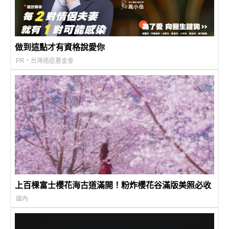
做到這點才有資格說愛你
PR・台灣癌症基金會
上百棵富士櫻花海古道滿開！粉炸櫻花谷滿版美照必收
國內