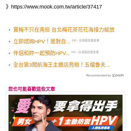
》
https://www.mook.com.tw/article/37417
賞梅不只在南投 台北梅花茶花花海接力綻放
立即諮詢HPV！是對自...
PR・台灣癌症基金會
伴侶和妳一起預防HPV...
PR・台灣癌症基金會
全台第3間航海王主題店亮相！五檔魯夫型
態草帽海賊團打卡牆必拍
Recommended by
您也可能喜歡這些文章