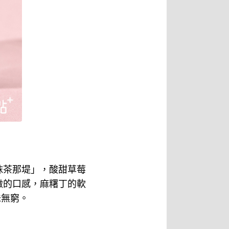
抹茶那堤」，酸甜草莓
緻的口感，麻糬丁的軟
味無窮。