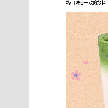
熱/口味皆一致的飲料