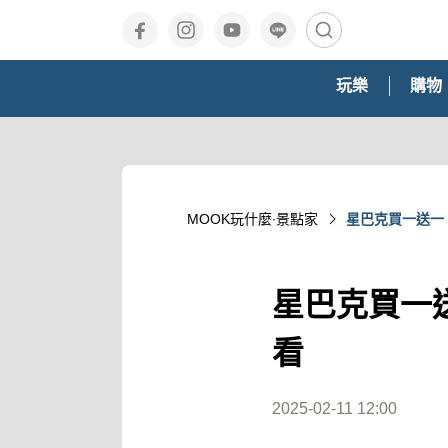
玩樂
購物
MOOK玩什麼‧景點家
星巴克買一送一
星巴克買一
看
2025-02-11 12:00