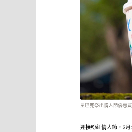
星巴克祭出情人節優惠買
迎接粉紅情人節，2月1