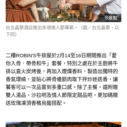
台北晶華酒店推出多項情人節專案。（圖／台北晶華、以
下同）
二樓ROBIN'S牛排屋於2月14至16日期間推出「愛
你入骨．帶骨和牛」套餐，特別之處在於主廚將牛
排以直火炭烤後，再加入煙燻香料，製造出獨特的
香氣環繞，並貼心將骨邊筋肉取下拌炒迷迭香，讓
饕客可以一次品嘗到多重口感。除了主餐，還附贈
雙人湯品、沙拉吧及情人節限定甜品吧，更加碼贈
送玫瑰凍頂香檳烏龍搭配。