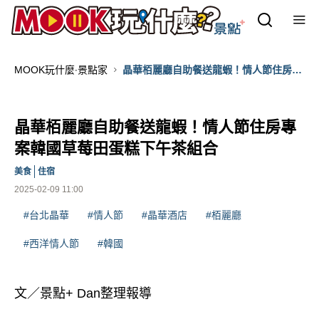
MOOK玩什麼‧景點家
晶華栢麗廳自助餐送龍蝦！情人節住房專
案韓國草莓田蛋糕下午茶組合
晶華栢麗廳自助餐送龍蝦！情人節住房專
案韓國草莓田蛋糕下午茶組合
美食
住宿
2025-02-09 11:00
#台北晶華
#情人節
#晶華酒店
#栢麗廳
#西洋情人節
#韓國
文／景點+ Dan整理報導