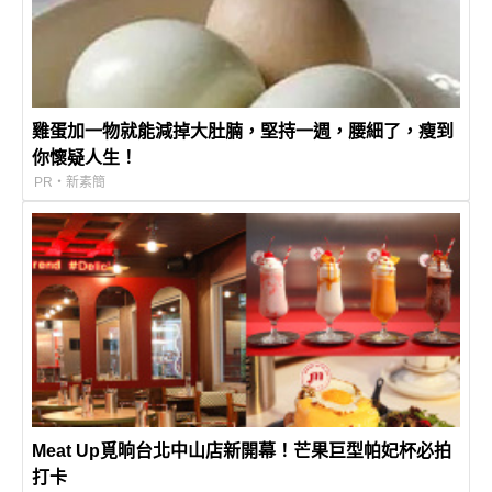
雞蛋加一物就能減掉大肚腩，堅持一週，腰細了，瘦到
你懷疑人生！
PR・新素簡
Meat Up覓晌台北中山店新開幕！芒果巨型帕妃杯必拍
打卡