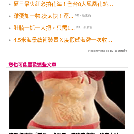
夏日最火紅必拍花海！全台8大鳳凰花熱門
取景地盛開中
雞蛋加一物,瘦太快！溼...
PR・新素簡
肚腩一抓一大把，只需1...
PR・新素簡
4.5米海景藝術裝置Ｘ度假感海灘一次收
集！台東2大美拍海景5大景點一日遊
Recommended by
您也可能喜歡這些文章