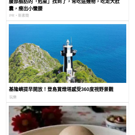
腹部脂肪的「剋星」找到了，常吃這幾物，吃走大肚
囊，瘦出小蠻腰
PR・新素簡
基隆嶼提早開放！登島賞燈塔感受360度視野景觀
玩樂