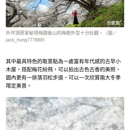
外坪頂蔡家秘境梅園後山的梅樹外型十分壯觀。（圖／
jack_hung777888）
其中最具特色的取景點為一處富有年代感的古早小
木屋，搭配梅花紛飛，可以拍出古色古香的美照，
園內更有一排落羽松步道，可以一次欣賞兩大冬季
限定美景。