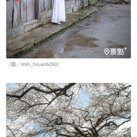
（圖／shih_hsuan6260）