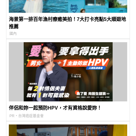
海景第一排百年漁村療癒美拍！7大打卡亮點5大順遊地
推薦
國內
伴侶和妳一起預防HPV，才有資格說愛妳！
PR・台灣癌症基金會