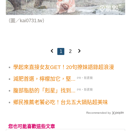
（圖／kai0731.tw）
1
2
學起來直接女友GET！20句撩妹語錄超浪漫
減肥首選，檸檬加它，堅...
PR・新素簡
腹部脂肪的「剋星」找到...
PR・新素簡
鄉民推薦老饕必吃！台北五大鍋貼超美味
Recommended by
您也可能喜歡這些文章