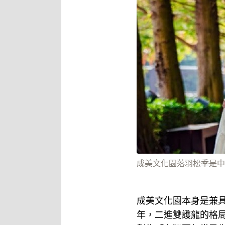
成美文化園落羽松季是中部
成美文化園本身是兼具
年，二進雙護龍的格