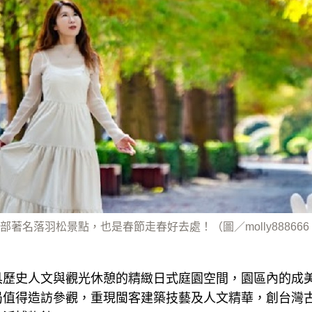
著名落羽松景點，也是春節走春好去處！（圖／molly888666
歷史人文與觀光休憩的精緻日式庭園空間，園區內的成美
局值得造訪參觀，重現閩客建築技藝及人文精華，創台灣