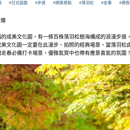
園
#日式庭園
#步道
#網美景點
#落羽松
#走春
#連
報導
稱的成美文化園，有一條百株落羽松樹海構成的浪漫步道
成美文化園一定要在此漫步、拍照的經典場景，當落羽松
間走春必備打卡場景，優雅氣質中也帶有應景喜氣的氛圍