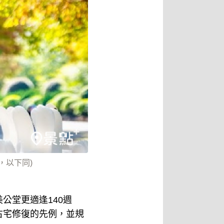
，以下同)
公堂更適逢140週
古宅修復的先例，並規