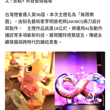
文 / 景點+ 秀智整理報導
台灣燈會邁入第36屆，本次主燈名為「無限樂
園」，由知名藝術家李明道老師(AKIBO)操刀設計
與製作， 主燈作品高度18公尺，將運用AI及動作
捕捉等多項嶄新科技，展現獨特視覺語言，傳遞永
續發展與跨時代的鏈結意象。