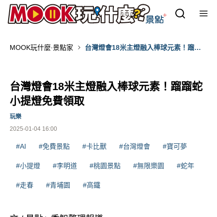
MOOK玩什麼‧景點家
台灣燈會18米主燈融入棒球元素！蹓蹓
蛇小提燈免費領取
台灣燈會18米主燈融入棒球元素！蹓蹓蛇
小提燈免費領取
玩樂
2025-01-04 16:00
#AI
#免費景點
#卡比獸
#台灣燈會
#寶可夢
#小提燈
#李明道
#桃園景點
#無限樂園
#蛇年
#走春
#青埔園
#高鐵