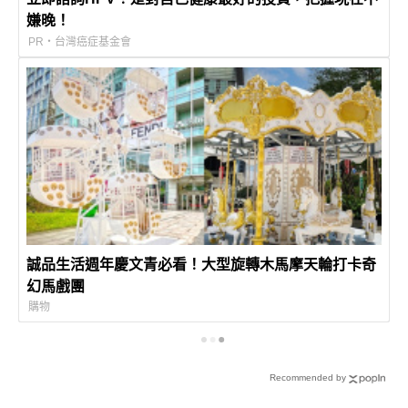
嫌晚！
PR・台灣癌症基金會
誠品生活週年慶文青必看！大型旋轉木馬摩天輪打卡奇
幻馬戲團
購物
Recommended by