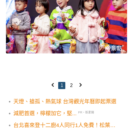
1
2
天燈、搶孤、熱氣球 台灣觀光年曆即起票選
減肥首選，檸檬加它，堅...
PR・新素簡
台北喜來登十二廚4人同行1人免費！松葉蟹
雪蟹30+海鮮芒果甜點吃到飽