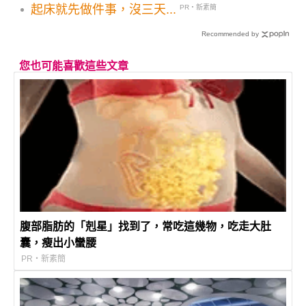
起床就先做件事，沒三天...
PR・新素簡
Recommended by
您也可能喜歡這些文章
腹部脂肪的「剋星」找到了，常吃這幾物，吃走大肚
囊，瘦出小蠻腰
PR・新素簡