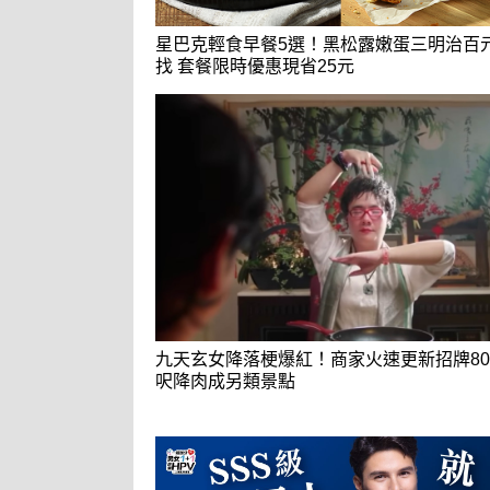
星巴克輕食早餐5選！黑松露嫩蛋三明治百
找 套餐限時優惠現省25元
九天玄女降落梗爆紅！商家火速更新招牌80
呎降肉成另類景點