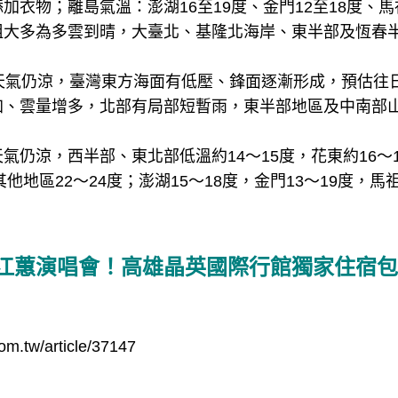
加衣物；離島氣溫：澎湖16至19度、金門12至18度、馬
祖大多為多雲到晴，大臺北、基隆北海岸、東半部及恆春
天氣仍涼，臺灣東方海面有低壓、鋒面逐漸形成，預估往
加、雲量增多，北部有局部短暫雨，東半部地區及中南部
氣仍涼，西半部、東北部低溫約14～15度，花東約16～
其他地區22～24度；澎湖15～18度，金門13～19度，馬祖
江蕙演唱會！高雄晶英國際行館獨家住宿包
om.tw/article/37147