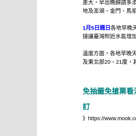
差大，早出晚歸請多添
地及澎湖、金門、馬
1月5日週日
各地早晚
接讓臺灣附近水氣增
溫度方面，各地早晚天
及東北部20、21度，
免抽籤免搶票看
訂
》
https://www.mook.c