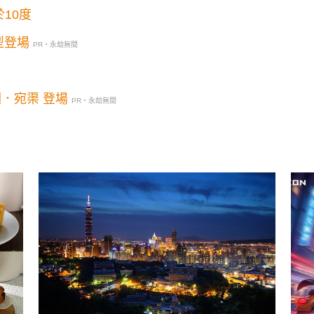
10度
型登場
PR・永劫無間
年盛大開戰 新地圖．宛渠 登場
PR・永劫無間