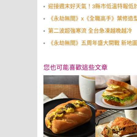
迎接週末好天氣！3縣市低溫特報低於
《永劫無間》x《全職高手》葉修造
第二波超強寒流 全台急凍越晚越冷
《永劫無間》五周
您也可能喜歡這些文章