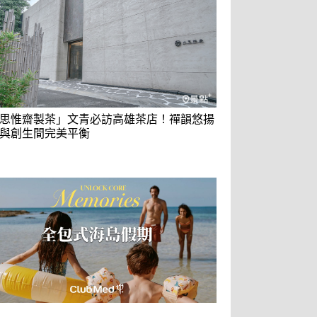
思惟齋製茶」文青必訪高雄茶店！禪韻悠揚
與創生間完美平衡