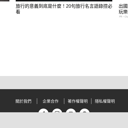
旅行的意義到底是什麼！20句旅行名言語錄控必
出國
看
玩樂
PR・Club
關於我們
企業合作
著作權聲明
隱私權聲明
© 2026 MOOK All Rights Reserved.