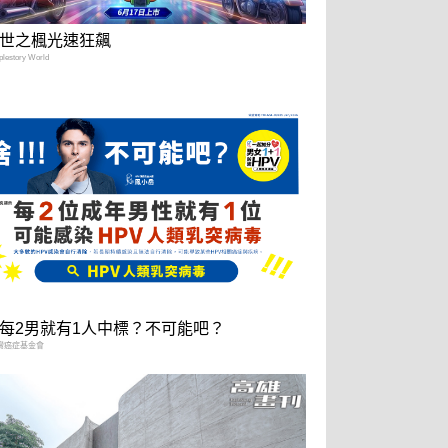
世之楓光速狂飆
estory World
每2男就有1人中標？不可能吧？
灣癌症基金會