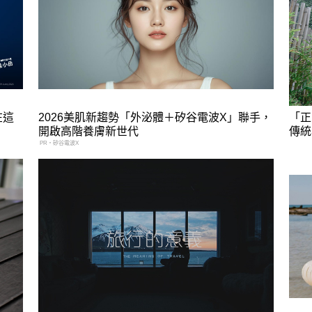
在這
2026美肌新趨勢「外泌體＋矽谷電波X」聯手，
「正
開啟高階養膚新世代
傳統
PR・矽谷電波X