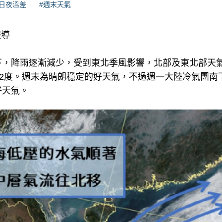
#日夜溫差
#週末天氣
報導
，降雨逐漸減少，受到東北季風影響，北部及東北部天氣較
22度。週末為晴朗穩定的好天氣，不過週一大陸冷氣團南
好天氣。