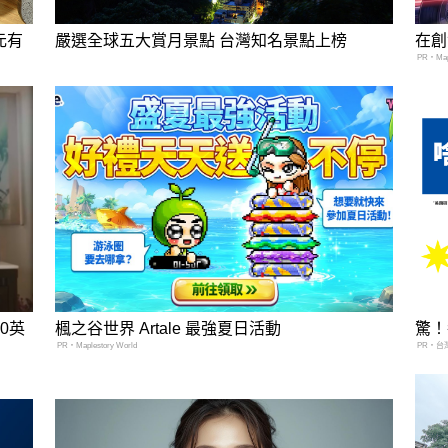
元有
嚴選全球五大賞月景點 台灣知名景點上榜
在創
PR・Mapl
0英
楓之谷世界 Artale 最強夏日活動
驚！
PR・Maplestory World
PR・台