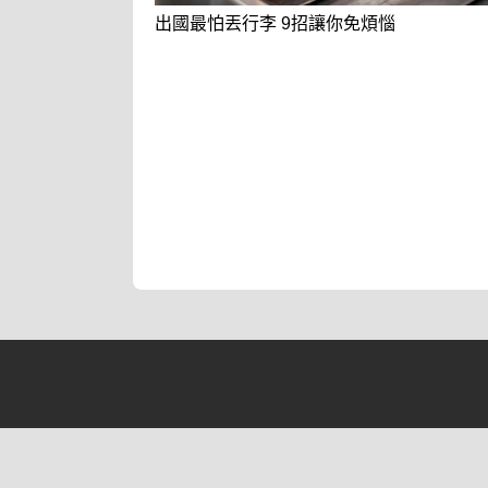
出國最怕丟行李 9招讓你免煩惱