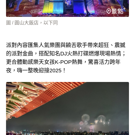
圖 / 圓山大飯店，以下同
派對內容匯集人氣樂團與饒舌歌手帶來超狂、震撼
的派對金曲，搭配知名DJ火熱打碟燃爆現場熱情；
更合體動感樂天女孩K-POP熱舞，驚喜活力跨年
夜，嗨一整晚迎接2025！