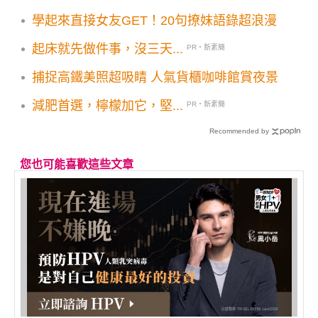
學起來直接女友GET！20句撩妹語錄超浪漫
起床就先做件事，沒三天...
PR・新素簡
捕捉高鐵美照超吸睛 人氣貨櫃咖啡館賞夜景
減肥首選，檸檬加它，堅...
PR・新素簡
Recommended by
您也可能喜歡這些文章