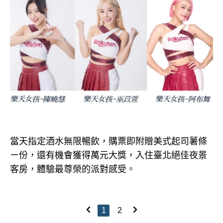
當天指定酒水無限暢飲，購票即附贈美式起司薯條
ㄧ份，還有機會獲得萬元大獎，入住臺北絕佳夜景
客房，體驗最尊榮的派對感受。
1
2