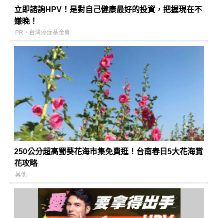
立即諮詢HPV！是對自己健康最好的投資，把握現在不
嫌晚！
PR・台灣癌症基金會
250公分超高蜀葵花海市集免費逛！台南春日5大花海賞
花攻略
其他