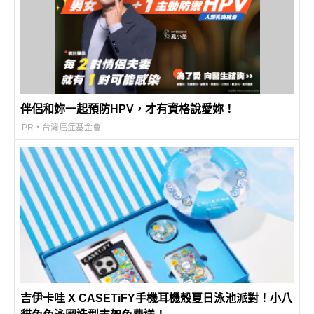
伴侶和妳一起預防HPV，才有資格說愛妳！
PR・台灣癌症基金會
吉伊卡哇 X CASETiFY手機耳機殼夏日泳池派對！小八