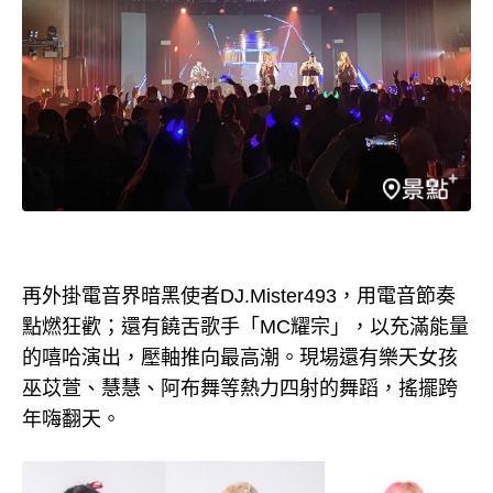
再外掛電音界暗黑使者DJ.Mister493，用電音節奏
點燃狂歡；還有饒舌歌手「MC耀宗」，以充滿能量
的嘻哈演出，壓軸推向最高潮。現場還有樂天女孩
巫苡萱、慧慧、阿布舞等熱力四射的舞蹈，搖擺跨
年嗨翻天。