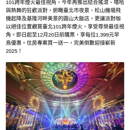
101跨年煙火最佳視角，今年再推出結合搖滾、嘻哈
與熱舞的狂歡派對，俯瞰臺北市夜景、松山機場飛
機起降及基隆河畔美景的圓山大飯店，更讓派對咖
以絕佳位置觀賞臺北101跨年煙火，享受尊榮最佳視
角。即日起至12月20日前購票，享每位1,399元早
鳥優惠。住房專案買一送一，完美倒數迎接嶄新
2025！