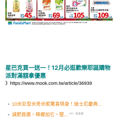
星巴克買一送一！12月必逛歡樂耶誕購物
派對滿額拿優惠
》
https://www.mook.com.tw/article/36939
10米巨型米奇米妮驚喜現身！迪士尼慶典全
新亮點燈光秀必拍
減肥首選，檸檬加它，堅...
PR・新素簡