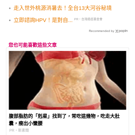
走入世外桃源消暑去！全台13大河谷秘境
立即諮詢HPV！是對自...
PR・台灣癌症基金會
Recommended by
您也可能喜歡這些文章
腹部脂肪的「剋星」找到了，常吃這幾物，吃走大肚
囊，瘦出小蠻腰
PR・新素簡