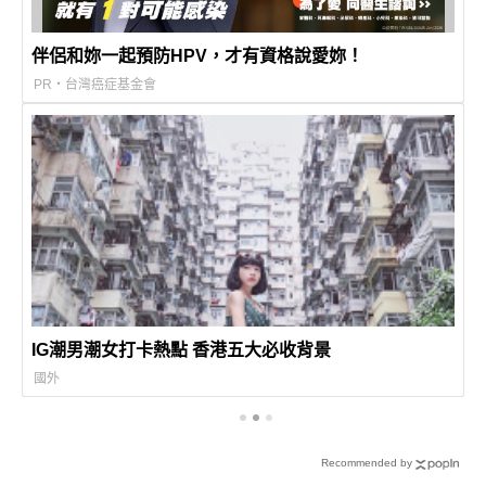
伴侶和妳一起預防HPV，才有資格說愛妳！
PR・台灣癌症基金會
IG潮男潮女打卡熱點 香港五大必收背景
國外
Recommended by