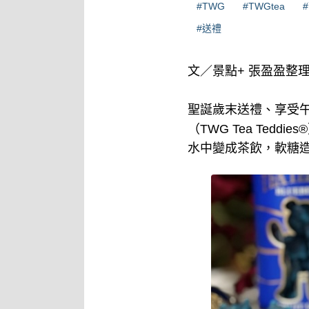
#TWG
#TWGtea
#送禮
文／景點+ 張盈盈整
聖誕歲末送禮、享受午
（TWG Tea Te
水中變成茶飲，軟糖