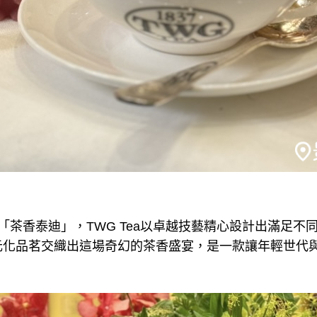
「茶香泰迪」，TWG Tea以卓越技藝精心設計出滿足不
元化品茗交織出這場奇幻的茶香盛宴，是一款讓年輕世代