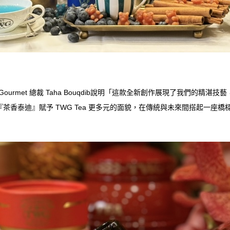
3 Gourmet 總裁 Taha Bouqdib說明「這款全新創作展現了我們的
茶香泰迪』賦予 TWG Tea 更多元的面貌，在傳統與未來間搭起一座