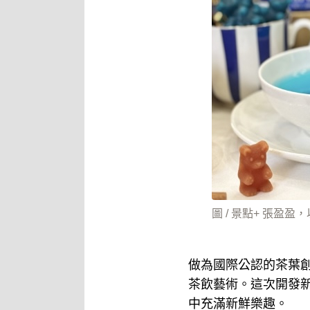
圖 / 景點+ 張盈盈
做為國際公認的茶葉創
茶飲藝術。這次開發
中充滿新鮮樂趣。