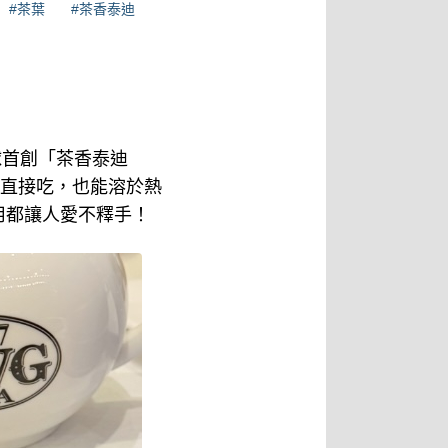
#茶葉
#茶香泰迪
球首創「茶香泰迪
可以直接吃，也能溶於熱
自用都讓人愛不釋手！