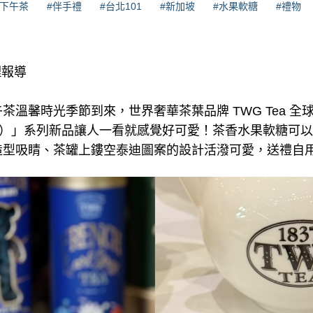
#下午茶
#伴手禮
#台北101
#新加坡
#水果軟糖
#禮物
理報導
茶溫馨時光季節到來，世界奢華茶葉品牌 TWG Tea 全
ddies®）」系列新品讓人一看就感覺好可愛！茶香水果軟糖
造型吸睛、茶罐上鏤空泰迪圖案的設計活潑可愛，送禮