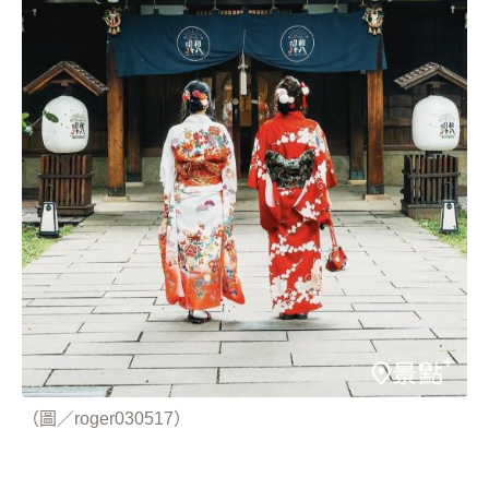
（圖／roger030517）