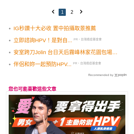
1
2
IG秒讚十大必收 置中拍攝取景推薦
立即諮詢HPV！是對自...
PR・台灣癌症基金會
安室跨刀Jolin 台日天后霧峰林家花園包場拍
MV
伴侶和妳一起預防HPV...
PR・台灣癌症基金會
Recommended by
您也可能喜歡這些文章