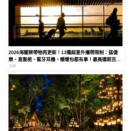
2026海關禁帶物再更新！13種超意外攜帶限制：猛健
樂、直髮梳、藍牙耳機、暖暖包都有事！最高還罰百
萬！注意事項一次看！
玩樂