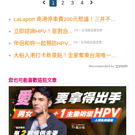
1
2
3
4
LaLaport 南港停車費200元惹議！三井不動
產緊急發聲明澄清說明
立即諮詢HPV！是對自...
PR・台灣癌症基金會
伴侶和妳一起預防HPV...
PR・台灣癌症基金會
大船入港打卡新景點！全家奪東台灣唯一國
道服務區
Recommended by
您也可能喜歡這些文章