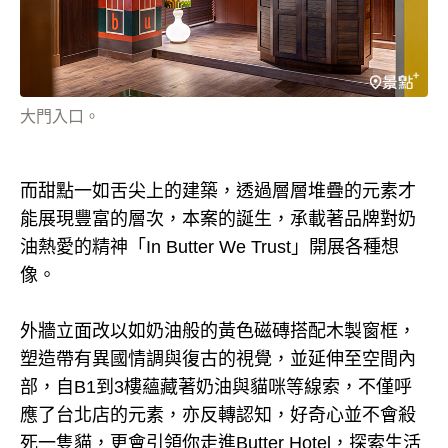
大門入口。
而甜點一如舌尖上的建築，透過層層堆疊的元素才
能展現豐富的層次，本案的誕生，承載著品牌對奶
油熱愛的精神「In Butter We Trust」開展各種想
像。
外牆立面改以如奶油般的黃色磁磚搭配木製窗框，
塑造帶有異國情調與復古的視覺，並延伸至空間內
部，自B1到3樓蘊藏著奶油與貓咪等線索，不僅呼
應了台北店的元素，亦反轉認知，好奇心並不會殺
死一隻貓，更會引領你走進Butter Hotel，探索生活