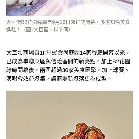
大巨蛋B2花園綠廊自9月26日起正式開幕，多家知名美食
進駐！（圖 /大巨蛋，以下同）
大巨蛋商場自1F周邊食尚庭園14家餐廳開幕以來，
已成為串聯東區與信義區間的新亮點。加上B2花園
綠廊開幕後，兩區超過30家美食匯聚，加上球賽、
演唱會效益聚集，讓商場新聚落更為成型。