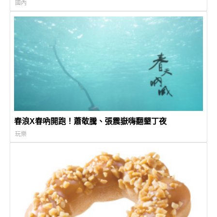
國內
春浪X春吶開跑！蕭敬騰、張震嶽嗨翻墾丁夜
玩樂