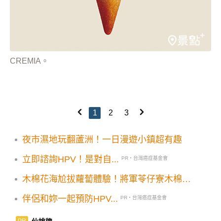
CREMIA。
1
2
3
夜市濕地玩翻蘆洲！一日漫遊小鎮超有趣
立即諮詢HPV！是對自...
PR・台灣癌症基金會
木棉花海尬拔蘿蔔體驗！將軍苓仔寮木棉花
季野餐音樂會草地遊樂趣
伴侶和妳一起預防HPV...
PR・台灣癌症基金會