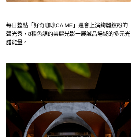
每日整點「好奇咖咪CA ME」還會上演絢麗繽紛的
聲光秀，8種色調的美麗光影一展誠品場域的多元光
譜能量。