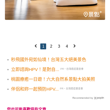
1
2
3
4
秒飛國外宛如仙境！台灣五大絕美景色
立即諮詢HPV！是對自...
PR・台灣癌症基金會
桃園療癒一日遊！六大自然系景點大拍美照
伴侶和妳一起預防HPV...
PR・台灣癌症基金會
Recommended by
您也可能喜歡這些文章