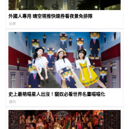
外國人專用 晴空塔推快速券看夜景免排隊
玩樂
史上最萌喵星人出沒！貓奴必看世界名畫喵喵化
國內