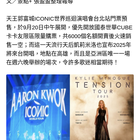
文／景點+ 張盈盈整理報導
天王郭富城ICONIC世界巡迴演唱會台北站門票預
售，於9月20日中午展開，優先開放國泰世華CUBE
卡卡友限區限量購票，共6000個名額開賣後火速銷
售一空；而這一天流行天后凱莉米洛也宣布2025年
將來台開唱，地點在高雄，而且是亞洲區唯一一場
在週六晚舉辦的場次，令許多歌迷相當期待！