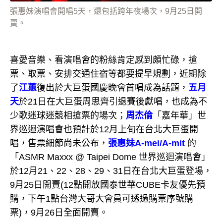
張惠妹演唱會開唱5天，還包括跨年夜場次，9月25日開
賣。
喜愛音樂、看演唱會的粉絲肯定感到頗忙碌，搶
票、取票、安排交通住宿等都要提早規劃，近期除
了
江蕙
復出於大巨蛋國慶晚會首唱成為話題，
五月
天
於21日在大巨蛋周思齊引退賽後獻唱，也成為不
少歌迷球迷競相搶票的場次；
周杰倫
「嘉年華」世
界巡迴演唱會也預計於12月上旬在台北大巨蛋開
唱，售票細節尚未公布，
張惠妹A-mei/A-mit
的
「ASMR Maxxx @ Taipei Dome 世界巡迴演唱會」
於12月21、22、28、29、31日在台北大巨蛋登場，
9月25日開賣(12點開放國泰世華CUBE卡友優先預
購，下午1點台灣大哥大會員可透過購票序號購
票)，9月26日全面開賣。