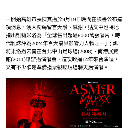
一開始高雄市長陳其邁於9月19日晚間在臉書公布這
項消息，湧入粉絲留言大讚、感謝，貼文中也特地
指出凱莉米洛為「全球售出超過8000萬張唱片，時
代雜誌評為2024年百大最具影響力人物之一」; 凱
莉米洛過去曾在台北中山足球場(2008)、南港展覽
館(2011)舉辦過演唱會，這次睽違14年來台演唱，
又有不少歌迷準備搶票親臨現場聽天后演唱。