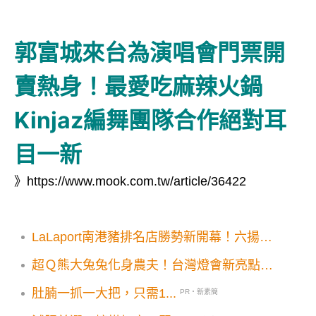
郭富城來台為演唱會門票開
賣熱身！最愛吃麻辣火鍋
Kinjaz編舞團隊合作絕對耳
目一新
》
https://www.mook.com.tw/article/36422
LaLaport南港豬排名店勝勢新開幕！六揚勝
串炸套餐限時開吃
超Ｑ熊大兔兔化身農夫！台灣燈會新亮點曝
光
肚腩一抓一大把，只需1...
PR・新素簡