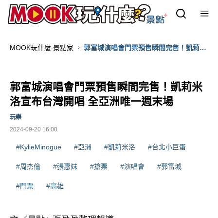
MOOK玩什麼‧景點家
郭富城演唱會門票預售瞬間完售！凱莉米
洛宣布台灣開唱 全亞洲唯一週末場
郭富城演唱會門票預售瞬間完售！凱莉米
洛宣布台灣開唱 全亞洲唯一週末場
玩樂
2024-09-20 16:00
#KylieMinogue
#亞洲
#凱莉米洛
#台北小巨蛋
#周杰倫
#張惠妹
#搶票
#演唱會
#郭富城
#門票
#高雄