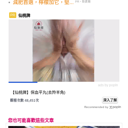
減肥首選，檸檬加它，堅...
PR・新素簡
仙桃牌
PR
ads by popIn
【仙桃牌】保血平丸(去羚羊角)
深入了解
觀看次數 48,451次
Recommended by
您也可能喜歡這些文章