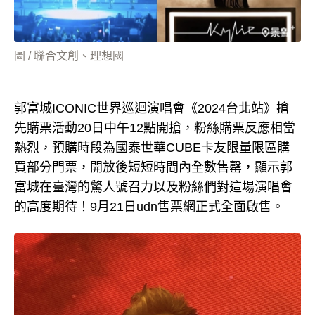
圖 / 聯合文創、理想國
郭富城ICONIC世界巡迴演唱會《2024台北站》搶
先購票活動20日中午12點開搶，粉絲購票反應相當
熱烈，預購時段為國泰世華CUBE卡友限量限區購
買部分門票，開放後短短時間內全數售罄，顯示郭
富城在臺灣的驚人號召力以及粉絲們對這場演唱會
的高度期待！9月21日udn售票網正式全面啟售。