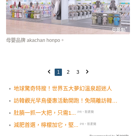
母嬰品牌 akachan honpo。
1
2
3
地球驚奇特搜！世界五大夢幻溫泉超迷人
訪韓觀光早鳥優惠活動開跑！免隔離訪韓觀
光玩起來
肚腩一抓一大把，只需1...
PR・新素簡
減肥首選，檸檬加它，堅...
PR・新素簡
Recommended by