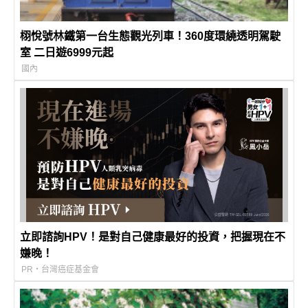
栩悅號林鐵第一台生態觀光列車！360度環繞透明駕駛
室 二日遊6999元起
國內
立即諮詢HPV！是對自己健康最好的投資，把握現在不
嫌晚！
PR・台灣癌症基金會