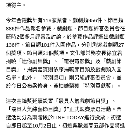
項得主。
今年金鐘獎計有119家業者、戲劇類956件、節目類
886件作品報名參賽，戲劇類、節目類評審委員會在
歷時2個多月評審及討論，於參賽作品評選出戲劇類
136件、節目類101件入圍作品，分別角逐戲劇類27
個獎項、節目類21個獎項。文化部常務次長徐宜君
揭曉「迷你劇集獎」、「電視電影獎」及「戲劇節
目獎」，揭獎嘉賓則依序揭曉節目類及戲劇類入圍
名單。此外，「特別獎項」則另組評審委員會，並
於今日公布梁修身、黃柏雄榮獲「特別貢獻獎」。
這次金鐘獎延續設置「最具人氣戲劇節目獎」、
「最具人氣綜藝節目獎」非正式競賽票選活動。票
選活動分為兩階段於LINE TODAY進行投票，初選
自即日起至10月2日止，初選票數最高五部作品將進