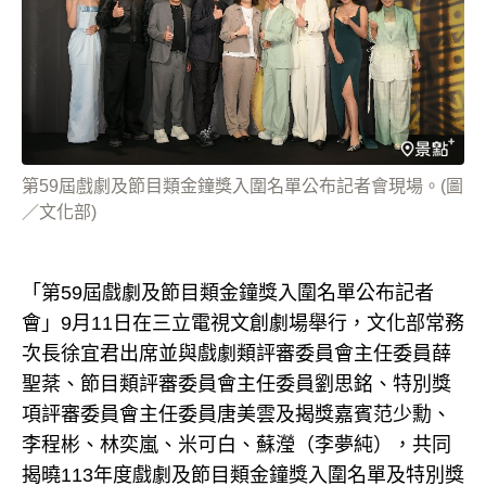
第59屆戲劇及節目類金鐘獎入圍名單公布記者會現場。(圖
／文化部)
「第59屆戲劇及節目類金鐘獎入圍名單公布記者
會」9月11日在三立電視文創劇場舉行，文化部常務
次長徐宜君出席並與戲劇類評審委員會主任委員薛
聖棻、節目類評審委員會主任委員劉思銘、特別獎
項評審委員會主任委員唐美雲及揭獎嘉賓范少勳、
李程彬、林奕嵐、米可白、蘇瀅（李夢純），共同
揭曉113年度戲劇及節目類金鐘獎入圍名單及特別獎