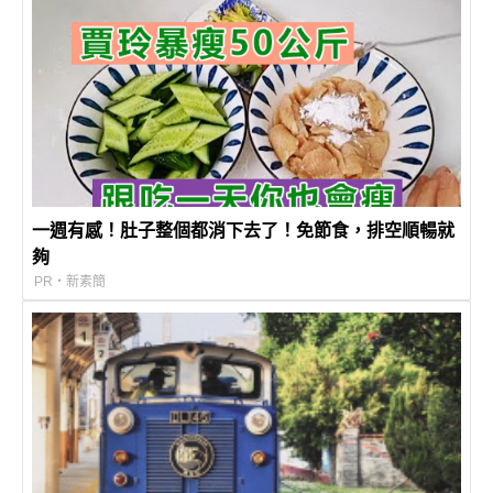
一週有感！肚子整個都消下去了！免節食，排空順暢就
夠
PR・新素簡