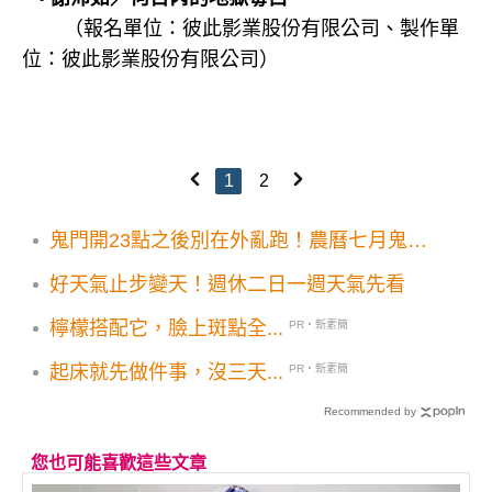
（報名單位：彼此影業股份有限公司、製作單
位：彼此影業股份有限公司）
1
2
鬼門開23點之後別在外亂跑！農曆七月鬼月
22大禁忌要注意
好天氣止步變天！週休二日一週天氣先看
檸檬搭配它，臉上斑點全...
PR・新素簡
起床就先做件事，沒三天...
PR・新素簡
Recommended by
您也可能喜歡這些文章