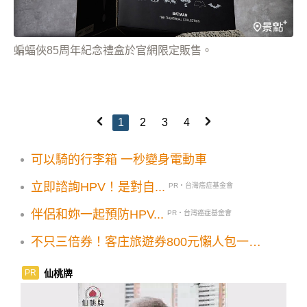
蝙蝠俠85周年紀念禮盒於官網限定販售。
1
2
3
4
可以騎的行李箱 一秒變身電動車
立即諮詢HPV！是對自...
PR・台灣癌症基金會
伴侶和妳一起預防HPV...
PR・台灣癌症基金會
不只三倍券！客庄旅遊券800元懶人包一次
看懂
仙桃牌
PR