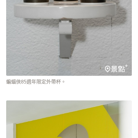
蝙蝠俠85週年限定外帶杯。