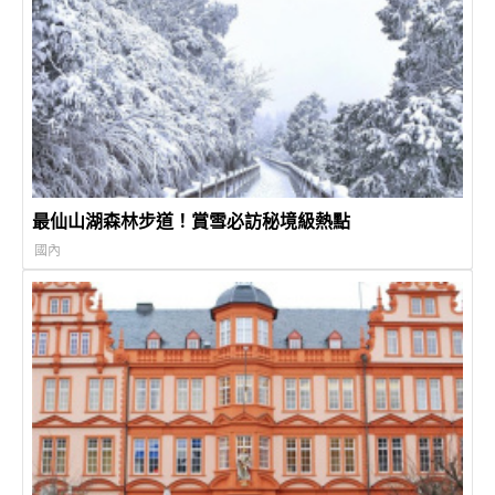
最仙山湖森林步道！賞雪必訪秘境級熱點
國內