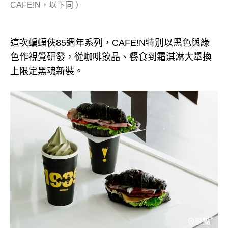
CAFE!N，以下同 ）
這次蝙蝠俠85週年系列，CAFE!N特別以黑色與綠
色作視覺研發，從咖啡飲品、餐食到霜淇淋大舉換
上限定黑魂新裝。