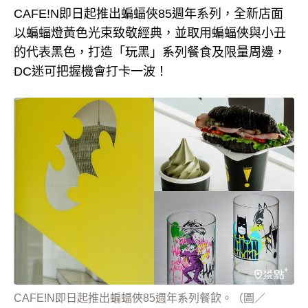
CAFE!N即日起推出蝙蝠俠85週年系列，全新店面
以蝙蝠燈黃色光束致敬經典，並取用蝙蝠俠與小丑
的代表黑色，打造「玩黑」系列餐食及限量周邊，
DC迷可把握機會打卡一波！
CAFE!N即日起推出蝙蝠俠85週年系列餐飲。（圖／