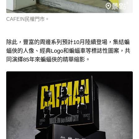
CAFE!N民權門市。
除此，豐富的周邊系列預計10月陸續登場，集結蝙
蝠俠的人像、經典Logo和蝙蝠車等標誌性圖案，共
同演繹85年來蝙蝠俠的精華縮影。