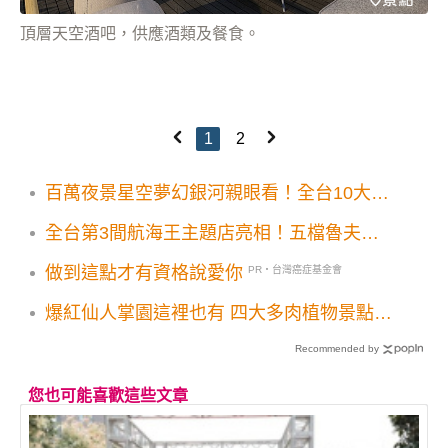
頂層天空酒吧，供應酒類及餐食。
1
2
百萬夜景星空夢幻銀河親眼看！全台10大夏
夜觀星景點推薦
全台第3間航海王主題店亮相！五檔魯夫型
態草帽海賊團打卡牆必拍
做到這點才有資格說愛你
PR・台灣癌症基金會
爆紅仙人掌園這裡也有 四大多肉植物景點IG
必拍
Recommended by
您也可能喜歡這些文章