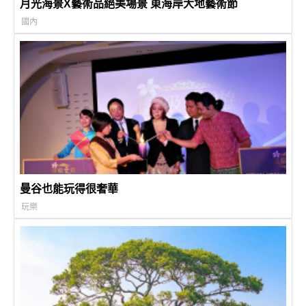
月光海景X藝術品絕美場景 東海岸大地藝術節
國內
曼谷也能玩得很奢華
玩樂