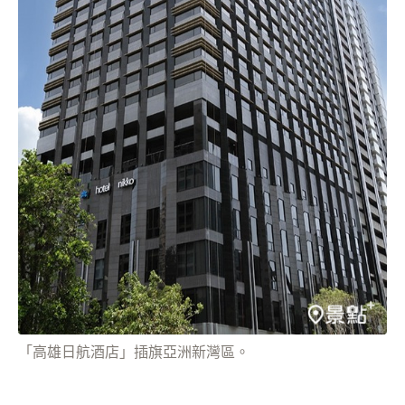
「高雄日航酒店」插旗亞洲新灣區。