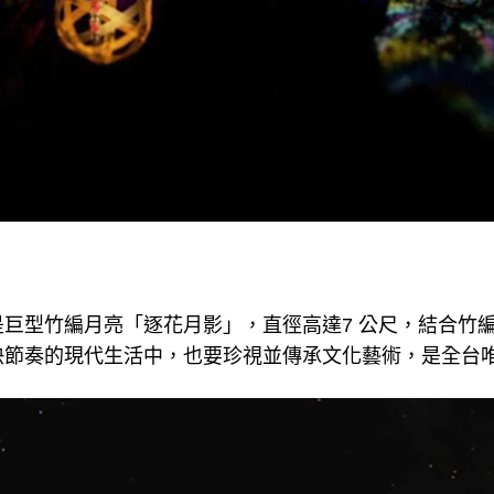
巨型竹編月亮「逐花月影」，直徑高達7 公尺，結合竹
快節奏的現代生活中，也要珍視並傳承文化藝術，是全台