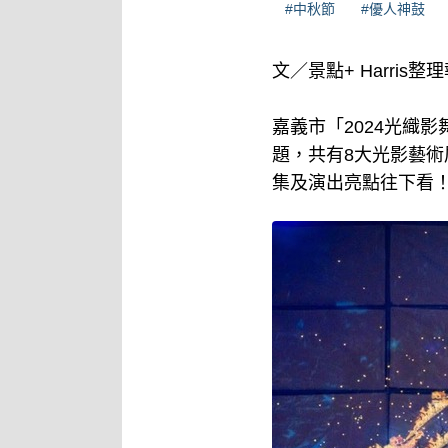
#中秋節
#優人神鼓
文／景點+ Harris整
嘉義市「2024光織
題，共有8大光影藝
集及演出亮點往下看