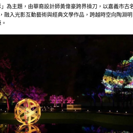
影」為主題，由華裔設計師黃偉豪跨界操刀，以嘉義市古
術，融入光影互動藝術與經典文學作品，跨越時空向陶淵明
源。