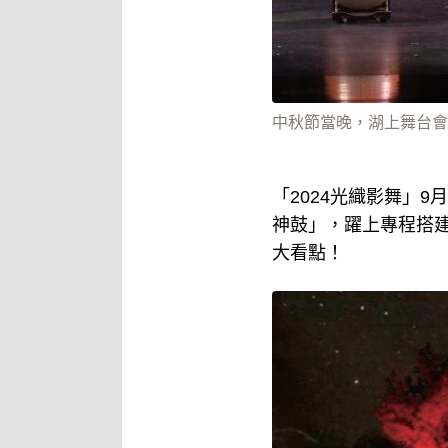
中秋節當晚，湖上舞台會
「2024光織影舞」
神鼓」，躍上專程搭
大看點！