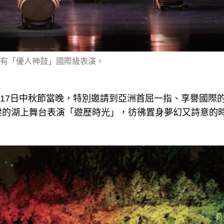
有「優人神鼓」國際級表演。
9月17日中秋節當晚，特別邀請到亞洲首屈一指、享譽國際
建的湖上舞台表演「遊歷時光」，彷彿置身夢幻又詩意的