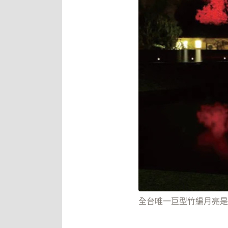
全台唯一巨型竹編月亮是