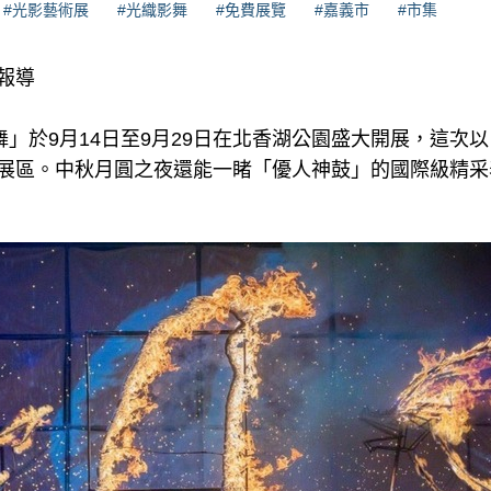
#光影藝術展
#光織影舞
#免費展覽
#嘉義市
#市集
理報導
影舞」於9月14日至9月29日在北香湖公園盛大開展，這次
術展區。中秋月圓之夜還能一睹「優人神鼓」的國際級精采
！