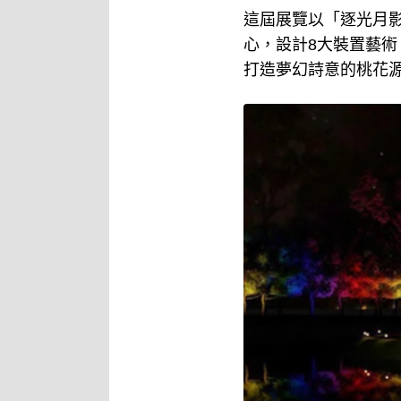
這屆展覽以「逐光月
心，設計8大裝置藝
打造夢幻詩意的桃花