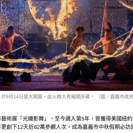
舞」於9月14日盛大開展，由火舞大秀揭開序幕。 （圖／嘉義市政
影藝術展「光織影舞」，至今邁入第5年，曾獲得美國紐約
更創下12天近82萬參觀人次，成為嘉義市中秋假期必訪