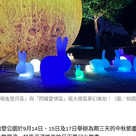
萌兔登月區」與「閃耀愛情區」兩大燈區夢幻美拍！（圖／桃園
塑公園於9月14日、15日及17日舉辦為期三天的中秋節