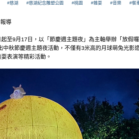
#慈湖
#慈湖紀念雕塑公園
#桃園
#雜耍
#音樂
#餐
理報導
起至9月17日，以「節慶週主題夜」為主軸舉辦「放假囉
日推出中秋節慶週主題夜活動，不僅有3米高的月球萌兔光影
雜耍表演等精彩活動。