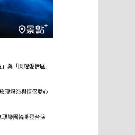
區」與「閃耀愛情區」
玫瑰燈海與情侶愛心
及享頑樂團輪番登台演