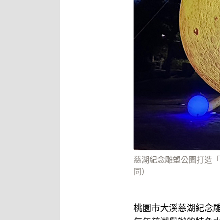
慈湖紀念雕塑公園打造「
同）
桃園市大溪慈湖紀念雕