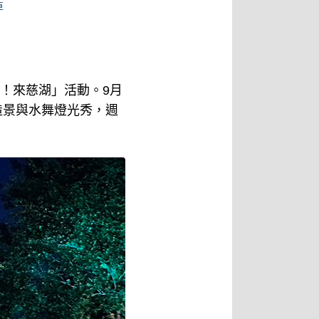
車
！來慈湖」活動。9月
造景與水舞燈光秀，週