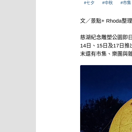
#七夕
#中秋
#市集
文／景點+ Rhoda整
慈湖紀念雕塑公園即日
14日、15日及17
末還有市集、樂團與