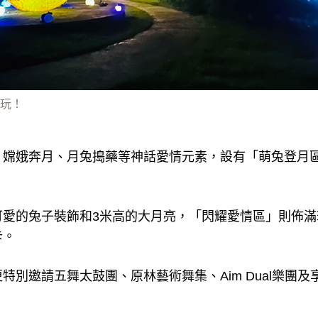
玩！
、嫦娥奔月、月兔搗藥等神話愛情元素，設有「萌兔登月
可愛的兔子裝飾和3米高的大月亮，「閃耀愛情區」則佈滿
卡。
特別邀請五舞太鼓團、原林藝術舞集、Aim Dual樂團