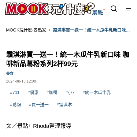
MOOK玩什麼‧景點家
霜淇淋買一送一！統一木瓜牛乳新口味
咖啡新品葛粉系列2杯99元
霜淇淋買一送一！統一木瓜牛乳新口味 咖
啡新品葛粉系列2杯99元
美食
2024-08-13 12:00
#711
#優惠
#咖啡
#小7
#統一木瓜牛乳
#葛粉
#買一送一
#霜淇淋
文／景點+ Rhoda整理報導