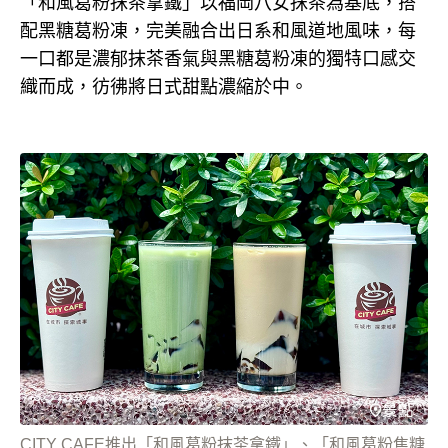
「和風葛粉抹茶拿鐵」以福岡八女抹茶為基底，搭
配黑糖葛粉凍，完美融合出日系和風道地風味，每
一口都是濃郁抹茶香氣與黑糖葛粉凍的獨特口感交
織而成，彷彿將日式甜點濃縮於中。
CITY CAFE推出「和風葛粉抹茶拿鐵」、「和風葛粉焦糖