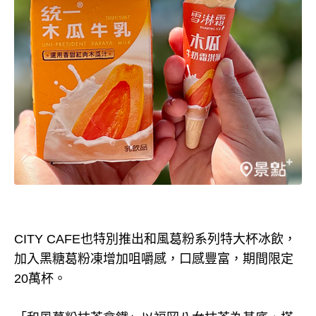
CITY CAFE也特別推出和風葛粉系列特大杯冰飲，
加入黑糖葛粉凍增加咀嚼感，口感豐富，期間限定
20萬杯。