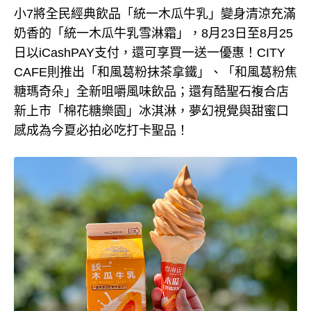
小7將全民經典飲品「統一木瓜牛乳」變身清涼充滿
奶香的「統一木瓜牛乳雪淋霜」，8月23日至8月25
日以iCashPAY支付，還可享買一送一優惠！CITY
CAFE則推出「和風葛粉抹茶拿鐵」、「和風葛粉焦
糖瑪奇朵」全新咀嚼風味飲品；還有酷聖石複合店
新上市「棉花糖樂園」冰淇淋，夢幻視覺與甜蜜口
感成為今夏必拍必吃打卡聖品！