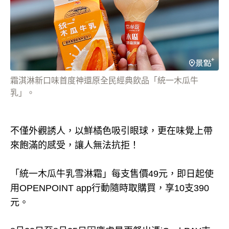
霜淇淋新口味首度神還原全民經典飲品「統一木瓜牛
乳」。
不僅外觀誘人，以鮮橘色吸引眼球，更在味覺上帶
來飽滿的感受，讓人無法抗拒！
「統一木瓜牛乳雪淋霜」每支售價49元，即日起使
用OPENPOINT app行動隨時取購買，享10支390
元。