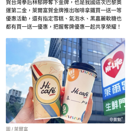
賀台灣拳后林郁婷奪下金牌，也是我國這次巴黎奧
運第二金，萊爾富賀金牌推出咖啡拿鐵買一送一等
優惠活動，還有指定雪糕、氣泡水、黑嘉麗軟糖也
都有買一送一優惠，把握奪牌優惠一起共享榮耀！
圖 / 萊爾富