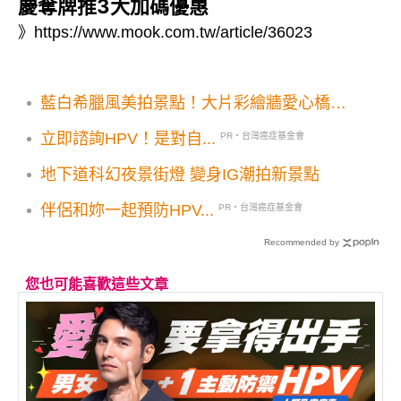
慶奪牌推3大加碼優惠
》
https://www.mook.com.tw/article/36023
藍白希臘風美拍景點！大片彩繪牆愛心橋秒
飛異國度假
立即諮詢HPV！是對自...
PR・台灣癌症基金會
地下道科幻夜景街燈 變身IG潮拍新景點
伴侶和妳一起預防HPV...
PR・台灣癌症基金會
Recommended by
您也可能喜歡這些文章