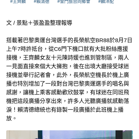
#王齊麟
#賴清德
#金門旅台同鄉會
#麟洋配
文 / 景點＋張盈盈整理報導
搭載著巴黎奧運台灣選手的長榮航空BR88於8月7日
上午7時許抵台，從C6門下機口就有大批粉絲應援
接機，王齊麟女友十元陳詩媛也進到管制區，兩人
一見面直接來個大大擁抱，後在出境大廳接受球迷
接機並舉行記者會，此外，長榮航空機長於機上廣
播也特別增加了一段對台灣巴黎奧運選手的唱名與
感謝，讓機上乘客感動歡欣鼓掌，有球迷在同班飛
機把這段廣播分享出來，許多人光聽廣播就感動落
淚！賴清德總統也有錄製一段廣播於此班機上播
放。