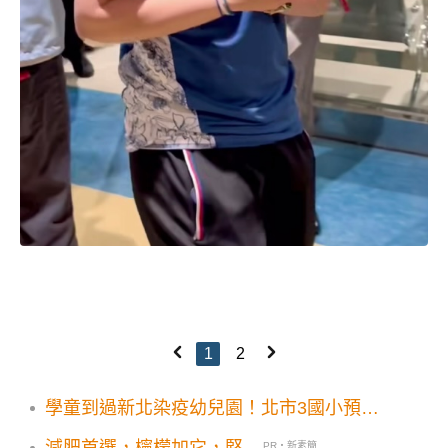
1
2
學童到過新北染疫幼兒園！北市3國小預防
性停課
PR・新素簡