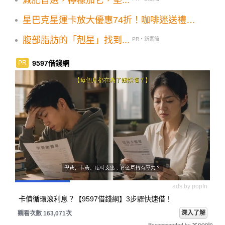
減肥首選，檸檬加它，堅...
星巴克星運卡放大優惠74折！咖啡迷送禮自
用最新選擇
腹部脂肪的「剋星」找到...
PR・新素簡
9597借錢網
PR
ads by popIn
卡債循環滾利息？【9597借錢網】3步驟快速借！
深入了解
觀看次數 163,071次
Recommended by