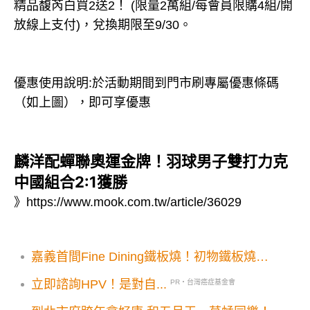
精品馥芮白買2送2！ (限量2萬組/每會員限購4組/開
放線上支付)，兌換期限至9/30。
優惠使用說明:於活動期間到門市刷專屬優惠條碼
（如上圖），即可享優惠
麟洋配蟬聯奧運金牌！羽球男子雙打力克
中國組合2:1獲勝
》
https://www.mook.com.tw/article/36029
嘉義首間Fine Dining鐵板燒！初物鐵板燒鍋
物2025春季菜單登場
立即諮詢HPV！是對自...
PR・台灣癌症基金會