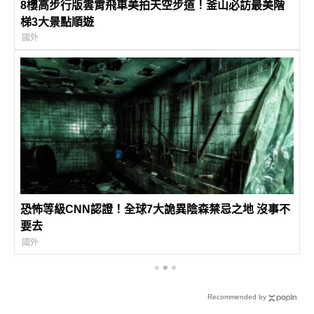
8樓高步行版雲霄飛車美拍天空步道！釜山必訪最美階
梯3大景點順遊
國外
恐怖等級CNN認證！全球7大詭異陰森禁忌之地 沒事不
要去
國外
Recommended by