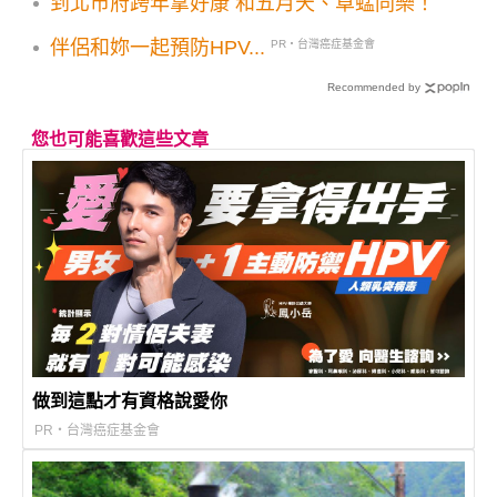
到北市府跨年拿好康 和五月天、草蜢同樂！
伴侶和妳一起預防HPV...
PR・台灣癌症基金會
Recommended by
您也可能喜歡這些文章
做到這點才有資格說愛你
PR・台灣癌症基金會