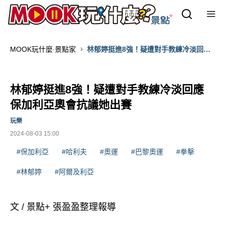
MOOK玩什麼‧景點家
林郁婷挺進8強！疑遭對手教練冷淡回應
保加利亞奧會抗議她出賽
林郁婷挺進8強！疑遭對手教練冷淡回應
保加利亞奧會抗議她出賽
玩樂
2024-08-03 15:00
#保加利亞
#哈利夫
#奧運
#巴黎奧運
#拳擊
#林郁婷
#阿爾及利亞
文 / 景點+ 張盈盈整理報導