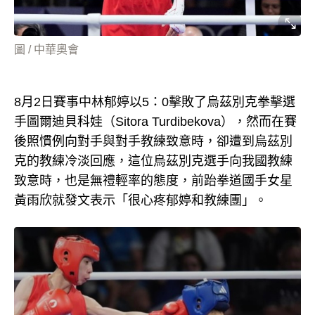
圖 / 中華奧會
8月2日賽事中林郁婷以5：0擊敗了烏茲別克拳擊選
手圖爾迪貝科娃（Sitora Turdibekova），然而在賽
後照慣例向對手與對手教練致意時，卻遭到烏茲別
克的教練冷淡回應，這位烏茲別克選手向我國教練
致意時，也是無禮輕率的態度，前跆拳道國手女星
黃雨欣就發文表示「很心疼郁婷和教練團」。