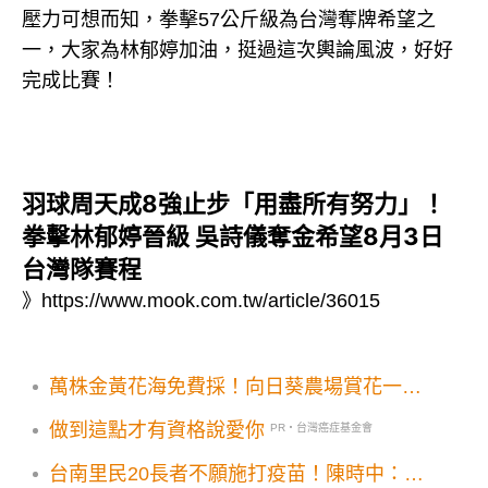
壓力可想而知，拳擊57公斤級為台灣奪牌希望之
一，大家為林郁婷加油，挺過這次輿論風波，好好
完成比賽！
羽球周天成8強止步「用盡所有努力」！
拳擊林郁婷晉級 吳詩儀奪金希望8月3日
台灣隊賽程
》
https://www.mook.com.tw/article/36015
萬株金黃花海免費採！向日葵農場賞花一日
遊
做到這點才有資格說愛你
PR・台灣癌症基金會
台南里民20長者不願施打疫苗！陳時中：打