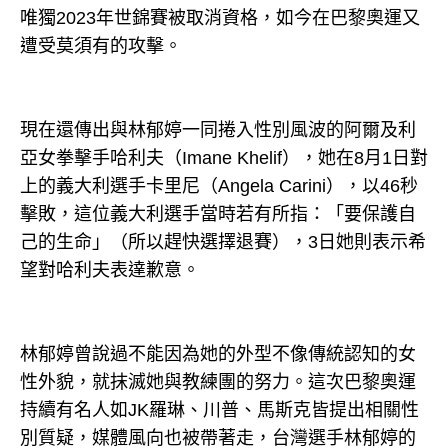
唯獨2023年世錦賽被取消資格，如今在巴黎奧運又
遭受莫須有的攻擊。
現在還傳出與林郁婷一同捲入性別風波的阿爾及利
亞女拳擊手哈利夫（Imane Khelif），她在8月1日對
上的義大利選手卡里尼（Angela Carini），以46秒
擊敗，這位義大利選手當時若有所指：「要保護自
己的生命」（所以趕快選擇退賽），3日她則表示希
望對哈利夫表達歉意。
林郁婷曾說過不能因為她的外型不像傳統認知的女
性外貌，就抹滅她與教練團的努力。這次巴黎奧運
持續有名人如JK羅琳、川普、馬斯克皆提出相關性
別質疑，媒體風向也被帶著走，台灣選手林郁婷的