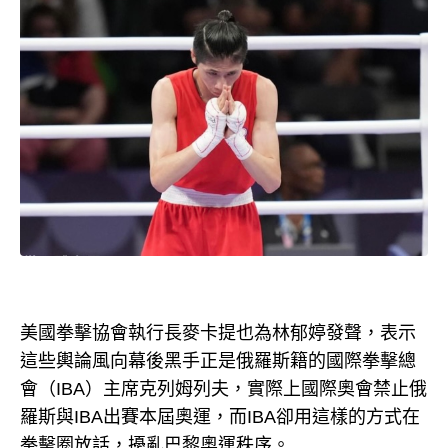
美國拳擊協會執行長麥卡提也為林郁婷發聲，表示
這些輿論風向幕後黑手正是俄羅斯籍的國際拳擊總
會（IBA）主席克列姆列夫，實際上國際奧會禁止俄
羅斯與IBA出賽本屆奧運，而IBA卻用這樣的方式在
拳擊圈放話，擾亂巴黎奧運秩序。