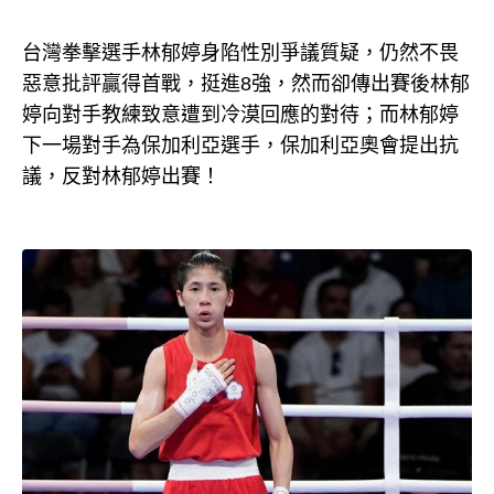
台灣拳擊選手林郁婷身陷性別爭議質疑，仍然不畏
惡意批評贏得首戰，挺進8強，然而卻傳出賽後林郁
婷向對手教練致意遭到冷漠回應的對待；而林郁婷
下一場對手為保加利亞選手，保加利亞奧會提出抗
議，反對林郁婷出賽！