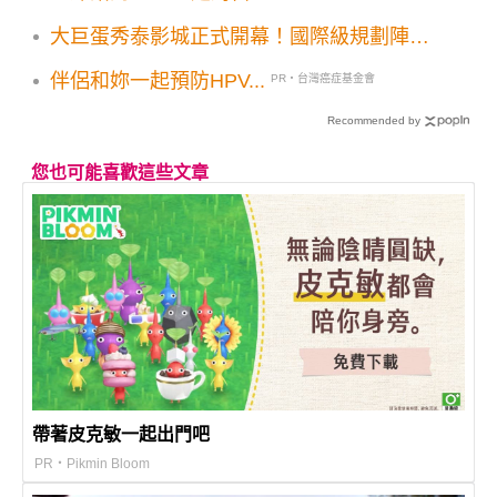
大巨蛋秀泰影城正式開幕！國際級規劃陣容
7大特色影廳票價199限定優惠GD演唱會電
伴侶和妳一起預防HPV...
PR・台灣癌症基金會
影搶先全台登場
Recommended by
您也可能喜歡這些文章
帶著皮克敏一起出門吧
PR・Pikmin Bloom