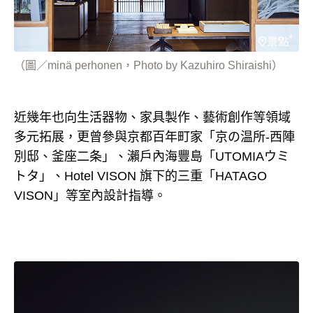
（圖／minä perhonen，Photo by Kazuhiro Shiraishi）
近幾年也向生活器物、家具製作、藝術創作等領域
多元拓展，更曾參與京都百年町家「京の温所-西陣
別邸、釜座二条」、瀨戶內海豐島「UTOMIAウミ
トタ」、Hotel VISON 旗下的三重「HATAGO
VISON」等室內設計指導。