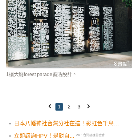
1樓大廳forest parade窗貼設計。
1
2
3
日本八幡神社台灣分社在這！彩虹色千鳥居
免費新景點
立即諮詢HPV！是對自...
PR・台灣癌症基金會