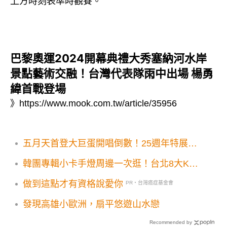
上方時刻表準時觀賽。
巴黎奧運2024開幕典禮大秀塞納河水岸
景點藝術交融！台灣代表隊雨中出場 楊勇
緯首戰登場
》
https://www.mook.com.tw/article/35956
五月天首登大巨蛋開唱倒數！25週年特展6
大展區主題公車吸粉朝聖
韓團專輯小卡手燈周邊一次逛！台北8大K-
POP專賣店追星人必訪
做到這點才有資格說愛你
PR・台灣癌症基金會
發現高雄小歐洲，扇平悠遊山水戀
Recommended by