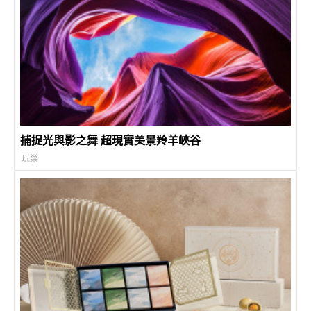
捕捉光與影之舞 超現實美景羚羊峽谷
玩樂