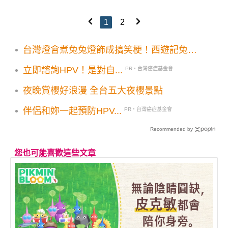
1
2
台灣燈會煮兔兔燈飾成搞笑梗！西遊記兔兔
火鍋已消失
立即諮詢HPV！是對自...
PR・台灣癌症基金會
夜晚賞櫻好浪漫 全台五大夜櫻景點
伴侶和妳一起預防HPV...
PR・台灣癌症基金會
Recommended by
您也可能喜歡這些文章