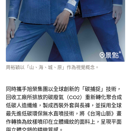
周裕穎以「山、海、城、原」作為視覺概念。
同時攜手旭榮集團以全球創新的「碳捕捉」技術，
回收工廠所排放的碳廢氣（CO2）重新轉化聚合成
低碳人造纖維，製成西裝外套與長褲，並採用全球
最先進低碳環保無水直噴技術，將《台灣山脈》畫
作轉換為紋樣噴印在立體織紋的面料上，呈現平面
與立體交錯的精緻質感。