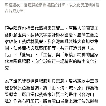
周裕穎次二度獲選擔綱進場服設計師，以文化奧運精神融
合台灣力量。
頂尖陣容包括當代藝術家江賢二、原民人間國寳工
藝師嚴玉英、翻轉文字設計師林國慶、臺灣工藝之
家纏花工藝師林佩瑩，及台灣紡織製造大廠旭榮集
團、仁美織標與珖藝印花等，共同打造具有「文
化」、「藝術」、「工藝」與「永續」精神的國家
代表隊進場服，向全球進行一場精彩的時尚文化外
交！
為了讓巴黎奧運進場服別具意義，周裕穎以中華奧
運會徽原色為基調，將「山、海、城、原」作為視
覺概念，選用當代藝術家江賢二的畫作《台灣山
脈》作為布料印花，將台灣山景染上海洋波光粼粼