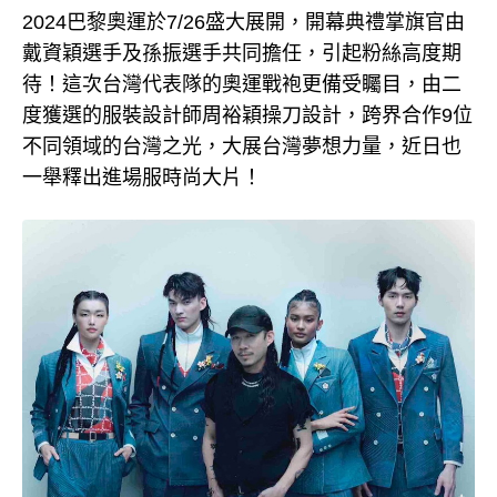
2024巴黎奧運於7/26盛大展開，開幕典禮掌旗官由
戴資穎選手及孫振選手共同擔任，引起粉絲高度期
待！這次台灣代表隊的奧運戰袍更備受矚目，由二
度獲選的服裝設計師周裕穎操刀設計，跨界合作9位
不同領域的台灣之光，大展台灣夢想力量，近日也
一舉釋出進場服時尚大片！