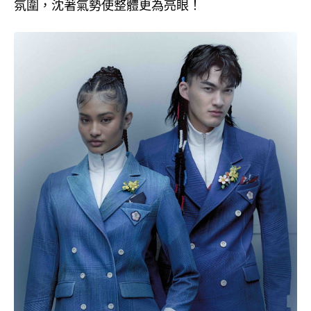
氛圍，沈著氣勢使整體更為亮眼！