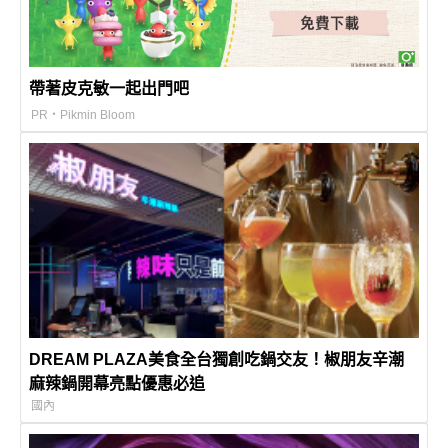
帶著皮克敏一起出門吧
PR・Pikmin Bloom
DREAM PLAZA美食全台獨創吃鍋交友！椒朋友辛潮
麻辣鍋開幕亮點優惠必追
國內