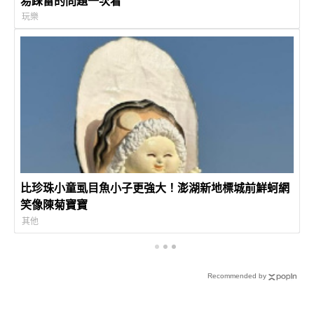
易踩雷的問題一次看
玩樂
比珍珠小童虱目魚小子更強大！澎湖新地標城前鮮蚵網
笑像陳菊寶寶
其他
Recommended by