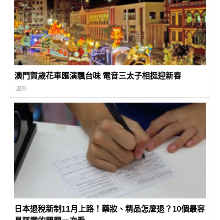
澳門賀歲花車匯演飄台味 電音三太子相挺迎新春
國外
日本退稅新制11月上路！藥妝、精品怎麼退？10個最容