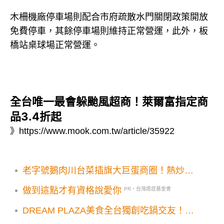
木柵機廠停車場則配合市府疏散水門關閉政策開放
免費停車，其餘停車場則維持正常營運，此外，板
橋站桌球場正常營運。
全台唯一最會躲颱風超商！萊爾富指定商
品3.4折起
》
https://www.mook.com.tw/article/35922
老字號鵝肉川台菜插旗大巨蛋商圈！熱炒酒
家菜台味新菜單必追
做到這點才有資格說愛你
PR・台灣癌症基金會
DREAM PLAZA美食全台獨創吃鍋交友！椒
朋友辛潮麻辣鍋開幕亮點優惠必追