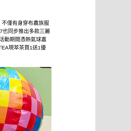
周年，不僅有身穿布農族服
。小7也同步推出多款三麗
品！活動期間憑熱氣球嘉
TEA現萃茶買1送1優