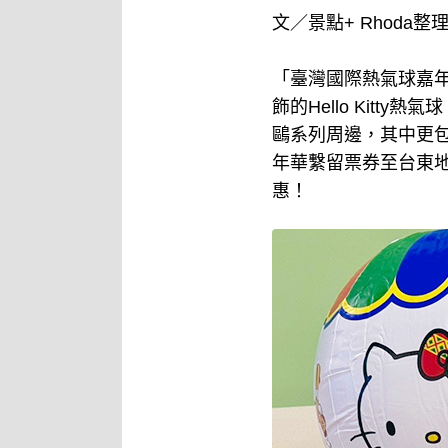
文／景點+ Rhoda整
「臺灣國際熱氣球嘉年華
飾的Hello Kit
鷗系列周邊，其中更包括
年華繫留票券至台東地區
惠！