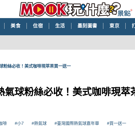
美食
住宿
生活
墨刻圖書
東京
ty熱氣球粉絲必收！美式咖啡現萃茶買一送一
Kitty熱氣球粉絲必收！美式咖啡現
咖啡
#小7
#熱氣球
#臺灣國際熱氣球嘉年華
#買一送一