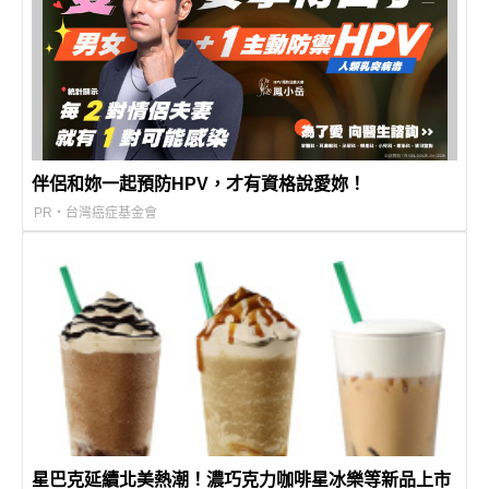
伴侶和妳一起預防HPV，才有資格說愛妳！
PR・台灣癌症基金會
星巴克延續北美熱潮！濃巧克力咖啡星冰樂等新品上市