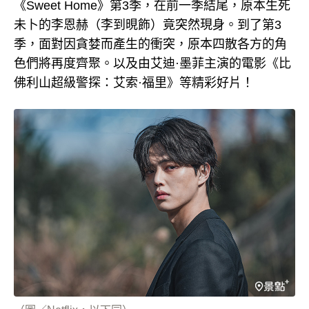
《Sweet Home》第3季，在前一季結尾，原本生死
未卜的李恩赫（李到晛飾）竟突然現身。到了第3
季，面對因貪婪而產生的衝突，原本四散各方的角
色們將再度齊聚。以及由艾迪·墨菲主演的電影《比
佛利山超級警探：艾索·福里》等精彩好片！