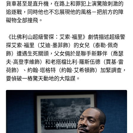
貨車甚至是直升機，在路上和罪犯上演驚險刺激的
追逐戰，同時他也不忘展現他的風格－把前方的障
礙物全部撞飛。
《比佛利山超級警探：艾索·福里》劇情描述超級警
探艾索·福里（艾迪·墨菲飾）的女兒（泰勒·佩奇
飾）遭遇生死關頭，父女倆於是聯手新夥伴（喬瑟
夫·高登李維飾）和老搭檔比利·羅斯伍德（賈基·雷
荷飾）、約翰·塔格特（約翰·艾希頓飾）加緊調查，
要偵破一樁驚天動地的大陰謀。