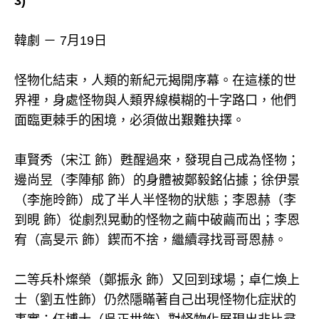
3)
韓劇 － 7月19日
怪物化結束，人類的新紀元揭開序幕。在這樣的世
界裡，身處怪物與人類界線模糊的十字路口，他們
面臨更棘手的困境，必須做出艱難抉擇。
車賢秀（宋江 飾）甦醒過來，發現自己成為怪物；
邊尚昱（李陣郁 飾）的身體被鄭毅銘佔據；徐伊景
（李施昤飾）成了半人半怪物的狀態；李恩赫（李
到晛 飾）從劇烈晃動的怪物之繭中破繭而出；李恩
宥（高旻示 飾）鍥而不捨，繼續尋找哥哥恩赫。
二等兵朴燦榮（鄭振永 飾）又回到球場；卓仁煥上
士（劉五性飾）仍然隱瞞著自己出現怪物化症狀的