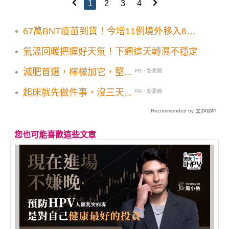
1
2
3
4
67萬BNT疫苗到貨！今增11例境外移入6例
突破性感染
氣溫回暖把握好天氣！下週這天轉濕不穩定
減肥首選，檸檬加它，堅...
PR・新素簡
起床就先做件事，沒三天...
PR・新素簡
Recommended by
您也可能喜歡這些文章