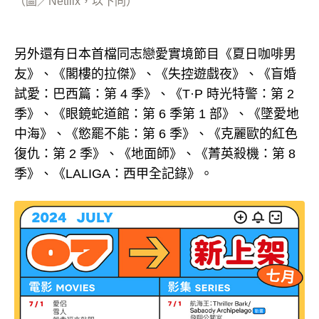
（圖／Netflix，以下同）
另外還有日本首檔同志戀愛實境節目《夏日咖啡男
友》、《閣樓的拉傑》、《失控遊戲夜》、《盲婚
試愛：巴西篇：第 4 季》、《T·P 時光特警：第 2
季》、《眼鏡蛇道館：第 6 季第 1 部》、《墜愛地
中海》、《慾罷不能：第 6 季》、《克麗歐的紅色
復仇：第 2 季》、《地面師》、《菁英殺機：第 8
季》、《LALIGA：西甲全記錄》。